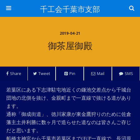
千工会千葉市支部
2019-04-21
御茶屋御殿
Share
Tweet
Pin
Mail
SMS
若葉区にある下志津駐屯地近くの鎌池交差点から千城台
団地の北側を抜け、金親町まで一直線で抜ける道があり
ます。
通称「御成街道」、徳川家康が東金鷹狩りのために佐倉
藩主土井利勝に数ヶ月で造らせた道なのは皆さんご存じ
だと思います。
船橋大神宮から千葉市若葉区までほぼ一直線で、長沼原