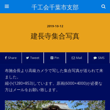
千工会千葉市支部
2019-10-12
建長寺集合写真
Share
Tweet
Pin
Mail
SMS
布施会長より高級カメラで写した集合写真が送られて来
ました。
縮小(1280×853)しています。原画(6000×4000)が必要な
方はメールをお願い致します。