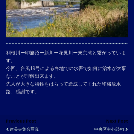
利根川ー印旛沼ー新川ー花見川ー東京湾と繋がっていま
す。
今回、台風19号による各地での水害で如何に治水が大事
なことが理解出来ます。
先人が大きな犠牲をはらって造成してくれた印旛放水
路、感謝です。
Previous Post
Next Post
建長寺集合写真
中央区中心部#1