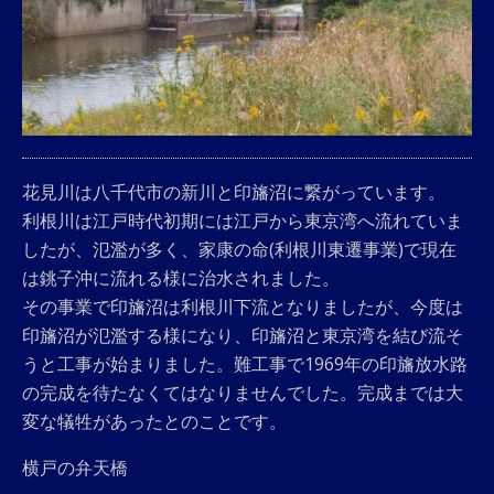
花見川は八千代市の新川と印旛沼に繋がっています。
利根川は江戸時代初期には江戸から東京湾へ流れていま
したが、氾濫が多く、家康の命(利根川東遷事業)で現在
は銚子沖に流れる様に治水されました。
その事業で印旛沼は利根川下流となりましたが、今度は
印旛沼が氾濫する様になり、印旛沼と東京湾を結び流そ
うと工事が始まりました。難工事で1969年の印旛放水路
の完成を待たなくてはなりませんでした。完成までは大
変な犠牲があったとのことです。
横戸の弁天橋