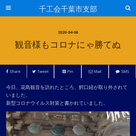
千工会千葉市支部
2020-04-06
観音様もコロナにゃ勝てぬ
Share
Tweet
Pin
Mail
SMS
今日、花島観音を訪れたところ、鰐口紐が取り外されて
いました。
新型コロナウイルス対策と書かれていました。