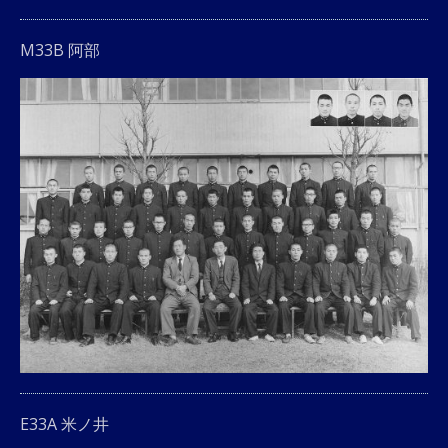
M33B 阿部
E33A 米ノ井