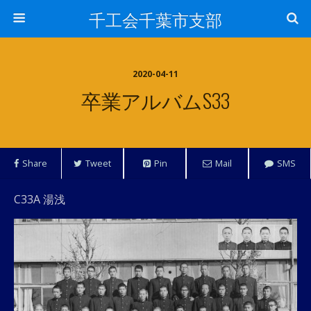
千工会千葉市支部
2020-04-11
卒業アルバムS33
Share
Tweet
Pin
Mail
SMS
C33A 湯浅