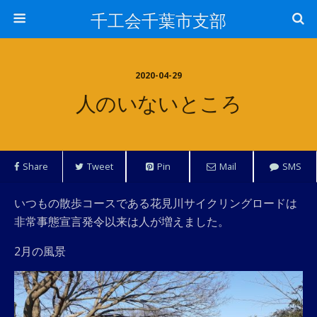
千工会千葉市支部
2020-04-29
人のいないところ
Share
Tweet
Pin
Mail
SMS
いつもの散歩コースである花見川サイクリングロードは
非常事態宣言発令以来は人が増えました。
2月の風景