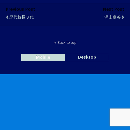
Previous Post
Next Post
歴代校長３代
深山幽谷
Back to top
Mobile
Desktop