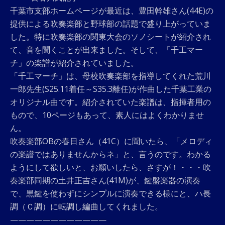
千葉市支部ホームページが最近は、豊田幹雄さん(44E)の
提供による吹奏楽部と野球部の話題で盛り上がっていま
した。特に吹奏楽部の関東大会のソノシートが紹介され
て、音を聞くことが出来ました。そして、「千工マー
チ」の楽譜が紹介されていました。
「千工マーチ」は、母校吹奏楽部を指導してくれた荒川
一郎先生(S25.11着任～S35.3離任)が作曲した千葉工業の
オリジナル曲です。紹介されていた楽譜は、指揮者用の
もので、10ページもあって、素人にはよくわかりませ
ん。
吹奏楽部OBの春日さん（41C）に聞いたら、「メロディ
の楽譜ではありませんからネ」と、言うのです。わかる
ようにして欲しいと、お願いしたら、さすが！・・・吹
奏楽部同期の土井正吉さん(41M)が、鍵盤楽器の演奏
で、黒鍵を使わずにシンプルに演奏できる様にと、ハ長
調（Ｃ調）に転調し編曲してくれました。
————————————