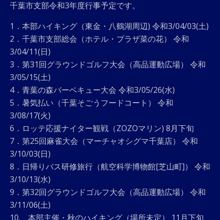
千葉市支部令和3年度行事予定です。
1．本部ハイキング（東金・八鶴湖周辺) 令和3/04/03(土)
2．千葉市支部総会（ホテル・プラザ菜の花） 令和
3/04/11(日)
3．第31回グラウンドゴルフ大会（高品運動広場） 令和
3/05/15(土)
4．青葉の森バーベキュー大会 令和3/05/26(水)
5．暑気払い（千葉そごうフードコート） 令和
3/08/17(火)
6．ロッテ応援ナイター観戦（ZOZOマリン) 8月下旬
7．第25回麻雀大会（マーチャオシグマ千葉店） 令和
3/10/03(日)
8．日帰りバス研修旅行（航空科学博物館[芝山町]） 令和
3/10/13(水)
9．第32回グラウンドゴルフ大会（高品運動広場） 令和
3/11/06(土)
10. 本部主催・秋のハイキング（場所未定） 11月下旬