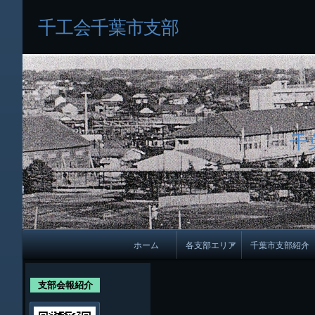
千工会千葉市支部
千
メ
ホーム
各支部エリア
千葉市支部紹介
イ
各支部紹介
規約及び細則
ン
支部会報紹介
会員・役員名
ナ