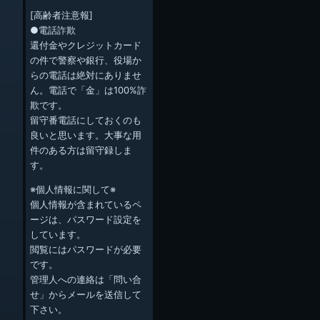
[高齢者注意報]
●電話詐欺
還付金やクレジットカード
の件で警察や銀行、役場か
らの電話は絶対にありませ
ん。電話で「金」は100%詐
欺です。
留守番電話にしておくのも
良いと思います。大事な用
件のある方は留守録しま
す。
※個人情報に関して※
個人情報が含まれているペ
ージは、パスワード設定を
しています。
閲覧にはパスワードが必要
です。
管理人への連絡は「問い合
せ」からメールを送信して
下さい。