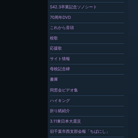
S42.3卒業記念ソノシート
70周年DVD
これから音頭
校歌
応援歌
サイト情報
母校記念碑
書庫
同窓会ビデオ集
ハイキング
折り紙紹介
3.11東日本大震災
旧千葉市西支部会報「ちばにし」