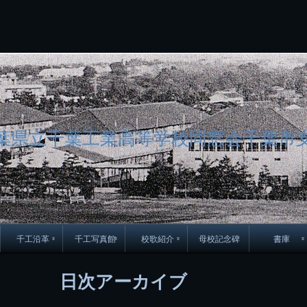
コ
Skip
Skip
Skip
Skip
Skip
Skip
Skip
Skip
Skip
Skip
Skip
Skip
Skip
Skip
Skip
Skip
ン
to
to
to
to
to
to
to
to
to
to
to
to
to
to
to
to
テ
BLOCK-
BLOCK-
TEXT-
SEARCH-
BLOCK-
WGS_WIDGET-
RECENT-
RECENT-
TEXT-
TEXT-
CATEGORIES-
ARCHIVES-
META-
CALENDAR-
SIMPLE-
PAGES-
ン
15
17
17
5
8
2
POSTS-
COMMENTS-
3
8
6
2
2
5
LINKS-
3
ツ
2
2
8
へ
ス
キ
ッ
プ
葉県立千葉工業高等学校同窓会千葉市
千工沿革
千工写真館
校歌紹介
母校記念碑
書庫
70周年DVD
卒業アルバム
CD紹介
本部同窓
日次アーカイブ
簿
生実移転の歴史
歴代校長
校歌
市立千葉工業学校回
ハイキ