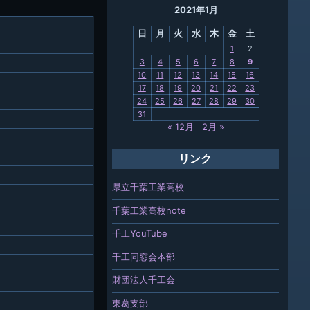
2021年1月
母校
日
月
火
水
木
金
土
関連
1
2
3
4
5
6
7
8
9
報「ちば
10
11
12
13
14
15
16
」
17
18
19
20
21
22
23
24
25
26
27
28
29
30
31
« 12月
2月 »
リンク
県立千葉工業高校
千葉工業高校note
千工YouTube
千工同窓会本部
財団法人千工会
東葛支部