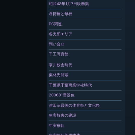
昭和48年1月7日吹奏楽
君待橋と母校
PC関連
各支部エリア
問い合せ
千工写真館
寒川校舎時代
栗林氏所蔵
千葉県千葉商業学校時代
200601雪景色
津田沼最後の体育祭と文化祭
生実校舎の建設
生実移転