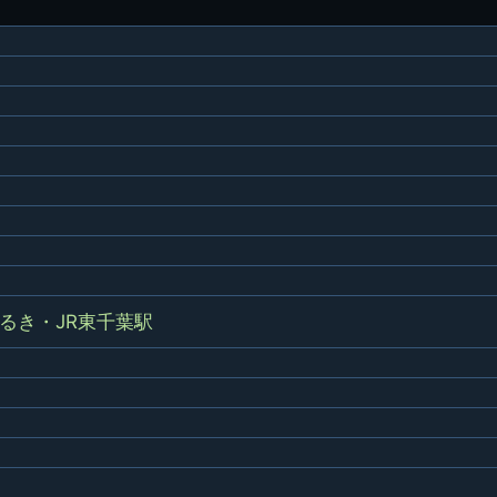
想歌
図
景山校長回顧録
周年写真
応援歌
35周年
県立千葉工業学校
君待橋と
県立千葉工業学校検
応援歌(検見川時代)
り
検見川校舎時代
生実校舎以前
寒川校舎時代
40周年
吹奏楽部
見川校歌
第一応援歌
財団法人千工会
生実校舎以降
千葉商業学校時代
生実校舎の建設
50周年
旧西支部会
津田沼校歌
第二応援歌
にし
ジ
鉄道連隊
昭和18年卒業アル
生実移転
60周年
生実校歌
バム
第三応援歌
生実移転落成式典
70周年
栗林氏所蔵
千工マーチ
80周年の本校
生実初期
津田沼最後の体育祭
2008千工マーチ記
生実初期の行事
と文化祭
念演奏会
るき・JR東千葉駅
生実初期の文化祭
S42.3卒業記念ソノ
シート
生実校舎初期の実習
これから音頭
200601雪景色
2008.08 生実校舎