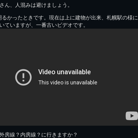
さん、人混みは避けましょう。
県立千葉工業学校検
応援歌(検見川時代)
り
検見川校舎時代
生実校舎以前
寒川校舎時代
40周年
吹奏楽部
見川校歌
第一応援歌
ムが明るかったときです。現在は上に建物が出来、札幌駅の様
財団法人千工会
生実校舎以降
千葉商業学校時代
生実校舎の建設
50周年
旧西支部会
津田沼校歌
いていますが、一番古いビデオです。
第二応援歌
にし
ジ
鉄道連隊
昭和18年卒業アル
生実移転
60周年
生実校歌
バム
第三応援歌
生実移転落成式典
70周年
栗林氏所蔵
千工マーチ
80周年の本校
生実初期
津田沼最後の体育祭
2008千工マーチ記
生実初期の行事
と文化祭
念演奏会
生実初期の文化祭
S42.3卒業記念ソノ
シート
生実校舎初期の実習
これから音頭
200601雪景色
2008.08 生実校舎
外房線？内房線？に行きますか？