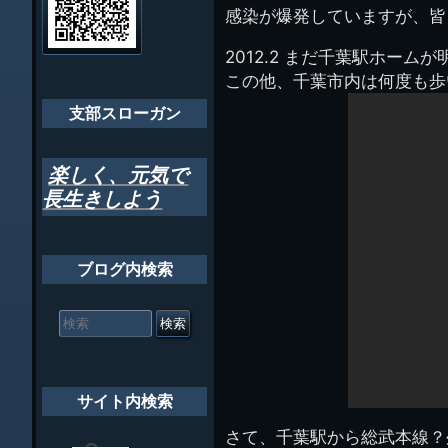
管
感染が爆発していますが、皆
ゲ
理
ちばし支部だよ
人
ー
2012.2 まだ千葉駅ホー
(44E)
年間行事
この他、千葉市内は何度も歩
シ
会員メッセー
支部スローガン
ョ
ン
楽しく、元気で
長生きしよう
ブログ内検索
検
索
対
象:
サイト内検索
さて、千葉駅から総武本線？