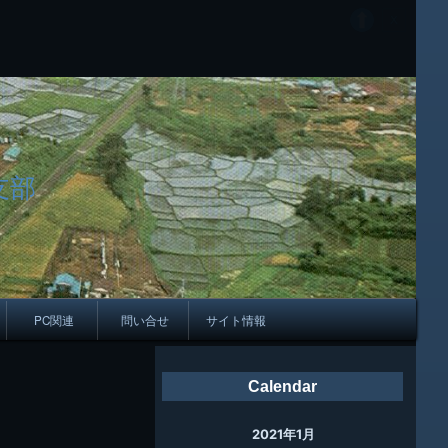
支部
PC関連
問い合せ
サイト情報
会報
Calendar
ング
2021年1月
母校