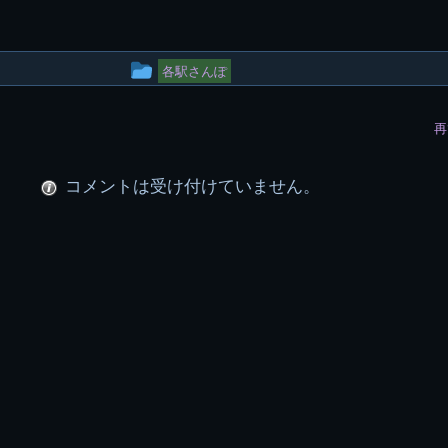
投
各駅さんぽ
稿
再
グ
ル
コメントは受け付けていません。
ー
プ