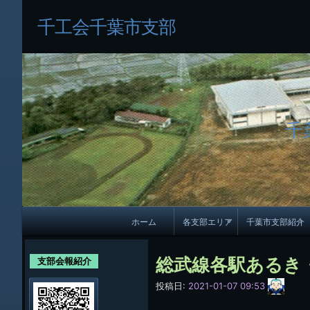
千工会千葉市支部
千
メ
ホーム
各支部エリア
千葉市支部紹介
イ
各支部紹介
規約及び細則
ン
総武線各駅あるき
支部会報紹介
会員・役員名
ナ
サ
投稿日:
2021-01-07 09:53
イ
ビ
千葉市支部組織
ト