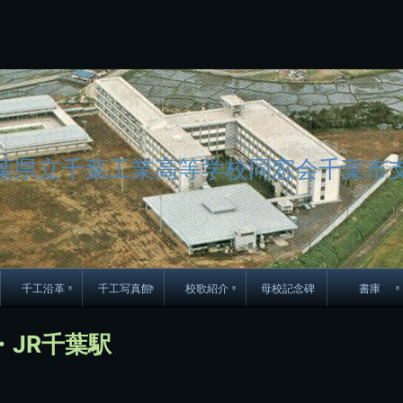
コ
ン
テ
ン
ツ
へ
ス
キ
ッ
葉県立千葉工業高等学校同窓会千葉市
プ
千工沿革
千工写真館
校歌紹介
母校記念碑
書庫
70周年DVD
卒業アルバム
CD紹介
本部同窓
・JR千葉駅
簿
生実移転の歴史
歴代校長
校歌
市立千葉工業学校回
ハイキ
想歌
図
景山校長回顧録
周年写真
応援歌
35周年
県立千葉工業学校
君待橋と