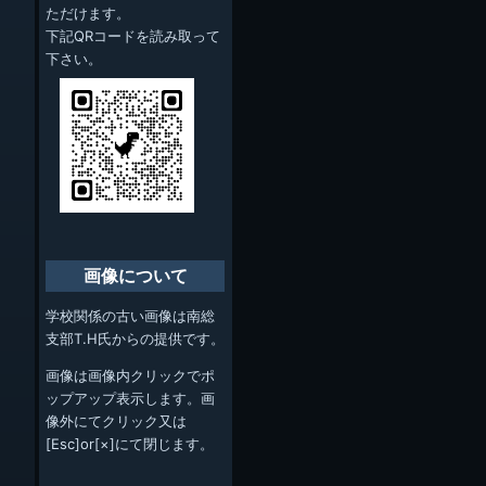
ただけます。
下記QRコードを読み取って
下さい。
画像について
学校関係の古い画像は南総
支部T.H氏からの提供です。
画像は画像内クリックでポ
ップアップ表示します。画
像外にてクリック又は
[Esc]or[×]にて閉じます。