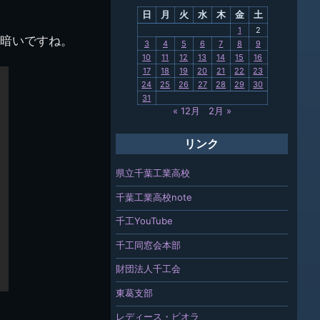
日
月
火
水
木
金
土
関連
1
2
に暗いですね。
3
4
5
6
7
8
9
報「ちば
10
11
12
13
14
15
16
」
17
18
19
20
21
22
23
24
25
26
27
28
29
30
31
« 12月
2月 »
リンク
県立千葉工業高校
千葉工業高校note
千工YouTube
千工同窓会本部
財団法人千工会
東葛支部
レディース・ビオラ