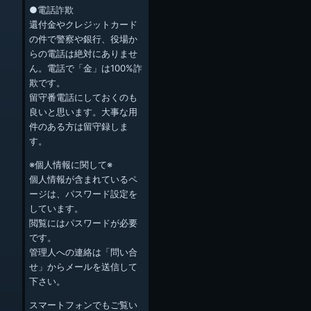
●電話詐欺
還付金やクレジットカード
の件で警察や銀行、役場か
らの電話は絶対にありませ
ん。電話で「金」は100%詐
欺です。
留守番電話にしておくのも
良いと思います。大事な用
件のある方は留守録しま
す。
※個人情報に関して※
個人情報が含まれているペ
ージは、パスワード設定を
しています。
閲覧にはパスワードが必要
です。
管理人への連絡は「問い合
せ」からメールを送信して
下さい。
スマートフォンでもご覧い