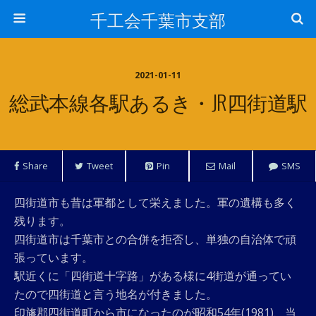
千工会千葉市支部
2021-01-11
総武本線各駅あるき・JR四街道駅
Share
Tweet
Pin
Mail
SMS
四街道市も昔は軍都として栄えました。軍の遺構も多く
残ります。
四街道市は千葉市との合併を拒否し、単独の自治体で頑
張っています。
駅近くに「四街道十字路」がある様に4街道が通ってい
たので四街道と言う地名が付きました。
印旛郡四街道町から市になったのが昭和54年(1981)、当