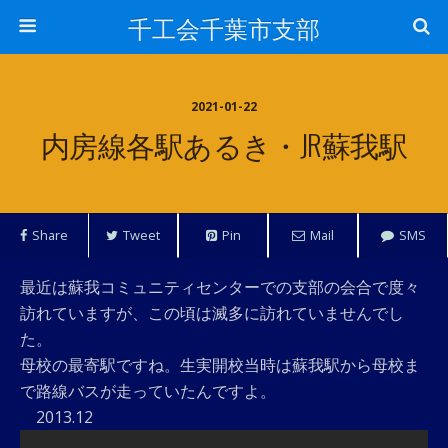
千工会千葉市支部
2021-01-22
内房線各駅あるき・JR蘇我駅
Share
Tweet
Pin
Mail
SMS
最近は蘇我コミュニティセンターでの支部の会合で度々
訪れていますが、この頃は滅多に訪れていませんでし
た。
母校の最寄駅ですね。生実開校当時は蘇我駅から母校ま
で路線バスが走っていたんですよ。
2013.12