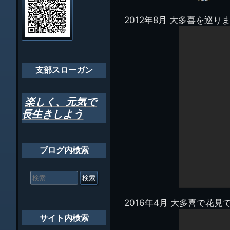
イ
ビ
千葉市支部組織
ト
管
2012年8月 大多喜を巡り
ゲ
理
ちばし支部だよ
人
ー
(44E)
年間行事
シ
会員メッセー
支部スローガン
ョ
ン
楽しく、元気で
長生きしよう
ブログ内検索
検
索
対
象:
2016年4月 大多喜で花見
サイト内検索