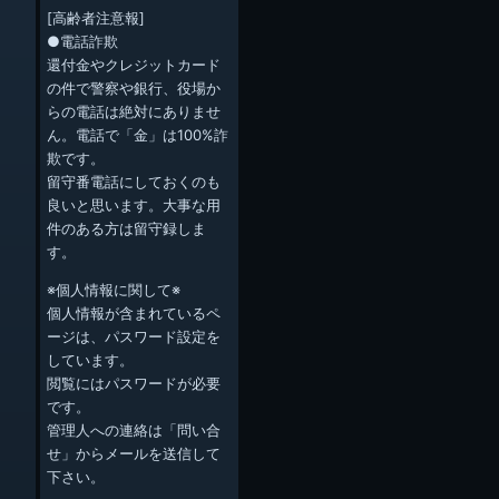
[高齢者注意報]
●電話詐欺
還付金やクレジットカード
の件で警察や銀行、役場か
らの電話は絶対にありませ
ん。電話で「金」は100%詐
欺です。
留守番電話にしておくのも
良いと思います。大事な用
件のある方は留守録しま
す。
※個人情報に関して※
個人情報が含まれているペ
ージは、パスワード設定を
しています。
閲覧にはパスワードが必要
です。
管理人への連絡は「問い合
せ」からメールを送信して
下さい。