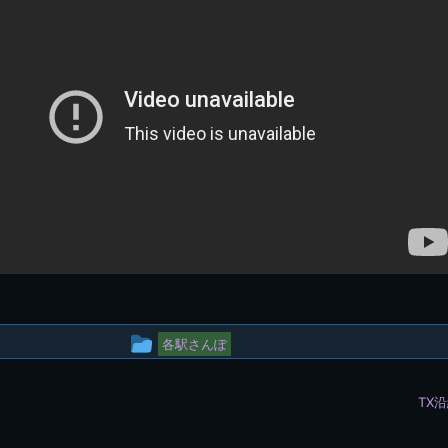
投
各駅さんぽ
稿
TX
グ
ル