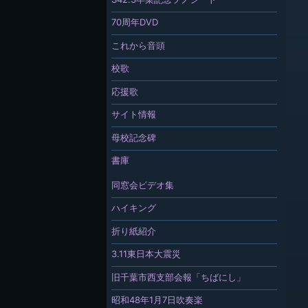
70周年DVD
これから音頭
校歌
応援歌
サイト情報
母校記念碑
書庫
同窓会ビデオ集
ハイキング
折り紙紹介
3.11東日本大震災
旧千葉市西支部会報「ちばにし」
昭和48年1月7日吹奏楽