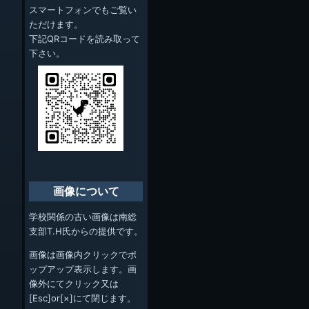
スマートフォンでもご覧い
ただけます。
下記QRコードを読み取って
下さい。
画像について
学校関係の古い画像は南総
支部T.H氏からの提供です。
画像は画像内クリックでポ
ップアップ表示します。画
像外にてクリック又は
[Esc]or[×]にて閉じます。