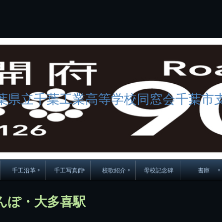
コ
ン
テ
ン
ツ
へ
ス
キ
ッ
プ
葉県立千葉工業高等学校同窓会千葉市
千工沿革
千工写真館
校歌紹介
母校記念碑
書庫
70周年DVD
卒業アルバム
CD紹介
本部同窓
んぽ・大多喜駅
簿
生実移転の歴史
歴代校長
校歌
市立千葉工業学校回
ハイキ
想歌