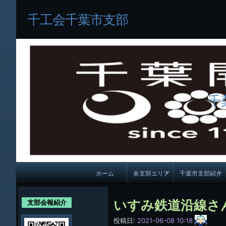
千工会千葉市支部
千
メ
ホーム
各支部エリア
千葉市支部紹介
イ
各支部紹介
規約及び細則
ン
いすみ鉄道沿線さ
支部会報紹介
会員・役員名
ナ
サ
投稿日:
2021-06-08 10:18