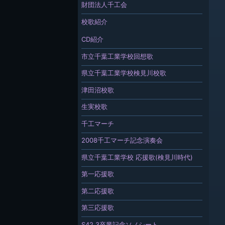
財団法人千工会
校歌紹介
CD紹介
市立千葉工業学校回想歌
県立千葉工業学校検見川校歌
津田沼校歌
生実校歌
千工マーチ
2008千工マーチ記念演奏会
県立千葉工業学校 応援歌(検見川時代)
第一応援歌
第二応援歌
第三応援歌
S42.3卒業記念ソノシート