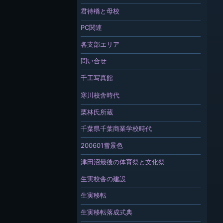
君待橋と母校
PC関連
各支部エリア
問い合せ
千工写真館
寒川校舎時代
栗林氏所蔵
千葉県千葉商業学校時代
200601雪景色
津田沼最後の体育祭と文化祭
生実校舎の建設
生実移転
生実移転落成式典