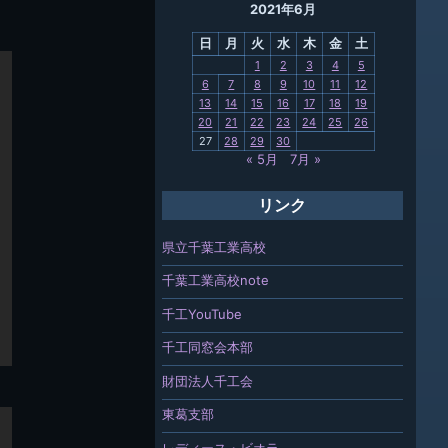
2021年6月
母校
日
月
火
水
木
金
土
関連
1
2
3
4
5
6
7
8
9
10
11
12
報「ちば
13
14
15
16
17
18
19
」
20
21
22
23
24
25
26
27
28
29
30
« 5月
7月 »
リンク
県立千葉工業高校
千葉工業高校note
千工YouTube
千工同窓会本部
財団法人千工会
東葛支部
レディース・ビオラ