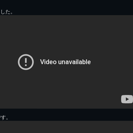
図
景山校長回顧録
周年写真
応援歌
35周年
県立千葉工業学校
君待橋と
ました。
県立千葉工業学校検
応援歌(検見川時代)
り
検見川校舎時代
生実校舎以前
寒川校舎時代
40周年
吹奏楽部
見川校歌
第一応援歌
財団法人千工会
生実校舎以降
千葉商業学校時代
生実校舎の建設
50周年
旧西支部会
津田沼校歌
第二応援歌
にし
ジ
鉄道連隊
昭和18年卒業アル
生実移転
60周年
生実校歌
バム
第三応援歌
生実移転落成式典
70周年
栗林氏所蔵
千工マーチ
80周年の本校
生実初期
津田沼最後の体育祭
2008千工マーチ記
生実初期の行事
と文化祭
念演奏会
生実初期の文化祭
S42.3卒業記念ソノ
シート
生実校舎初期の実習
これから音頭
200601雪景色
です。
2008.08 生実校舎