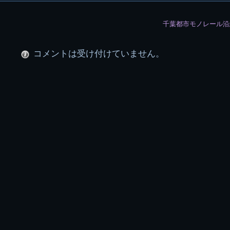
稿
千葉都市モノレール
グ
ル
コメントは受け付けていません。
ー
プ