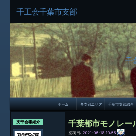
千工会千葉市支部
千
メ
ホーム
各支部エリア
千葉市支部紹介
イ
各支部紹介
規約及び細則
ン
千葉都市モノレー
支部会報紹介
会員・役員名
ナ
サ
投稿日:
2021-06-18 10:56