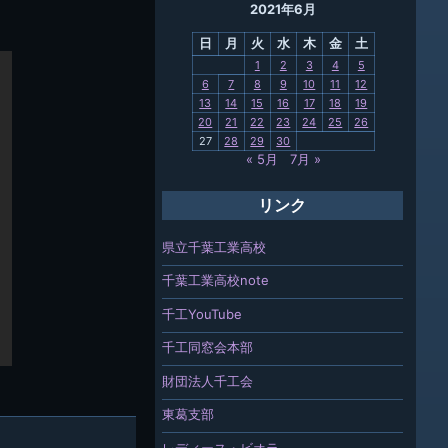
2021年6月
母校
日
月
火
水
木
金
土
関連
1
2
3
4
5
6
7
8
9
10
11
12
報「ちば
13
14
15
16
17
18
19
」
20
21
22
23
24
25
26
27
28
29
30
« 5月
7月 »
リンク
県立千葉工業高校
千葉工業高校note
千工YouTube
千工同窓会本部
財団法人千工会
東葛支部
レディース・ビオラ