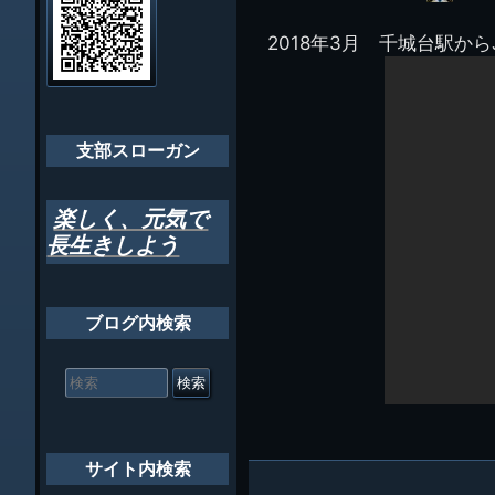
イ
ビ
千葉市支部組織
ト
管
2018年3月 千城台駅から
ゲ
理
ちばし支部だよ
人
ー
(44E)
年間行事
シ
会員メッセー
支部スローガン
ョ
ン
楽しく、元気で
長生きしよう
ブログ内検索
検
索
対
象:
サイト内検索