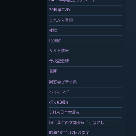
70周年DVD
これから音頭
校歌
応援歌
サイト情報
母校記念碑
書庫
同窓会ビデオ集
ハイキング
折り紙紹介
3.11東日本大震災
旧千葉市西支部会報「ちばにし」
昭和48年1月7日吹奏楽