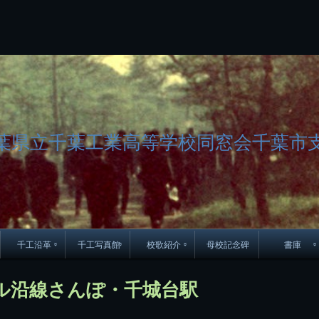
コ
ン
テ
ン
ツ
へ
ス
キ
ッ
プ
葉県立千葉工業高等学校同窓会千葉市
千工沿革
千工写真館
校歌紹介
母校記念碑
書庫
70周年DVD
卒業アルバム
CD紹介
本部同窓
ル沿線さんぽ・千城台駅
簿
生実移転の歴史
歴代校長
校歌
市立千葉工業学校回
ハイキ
想歌