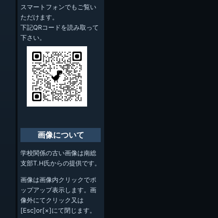
スマートフォンでもご覧い
ただけます。
下記QRコードを読み取って
下さい。
画像について
学校関係の古い画像は南総
支部T.H氏からの提供です。
画像は画像内クリックでポ
ップアップ表示します。画
像外にてクリック又は
[Esc]or[×]にて閉じます。