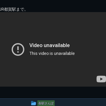
図
景山校長回顧録
周年写真
応援歌
35周年
県立千葉工業学校
君待橋と
JR都賀駅まで。
県立千葉工業学校検
応援歌(検見川時代)
り
検見川校舎時代
生実校舎以前
寒川校舎時代
40周年
吹奏楽部
見川校歌
第一応援歌
財団法人千工会
生実校舎以降
千葉商業学校時代
生実校舎の建設
50周年
旧西支部会
津田沼校歌
第二応援歌
にし
ジ
鉄道連隊
昭和18年卒業アル
生実移転
60周年
生実校歌
バム
第三応援歌
生実移転落成式典
70周年
栗林氏所蔵
千工マーチ
80周年の本校
生実初期
津田沼最後の体育祭
2008千工マーチ記
生実初期の行事
と文化祭
念演奏会
生実初期の文化祭
S42.3卒業記念ソノ
シート
生実校舎初期の実習
これから音頭
200601雪景色
2008.08 生実校舎
投
各駅さんぽ