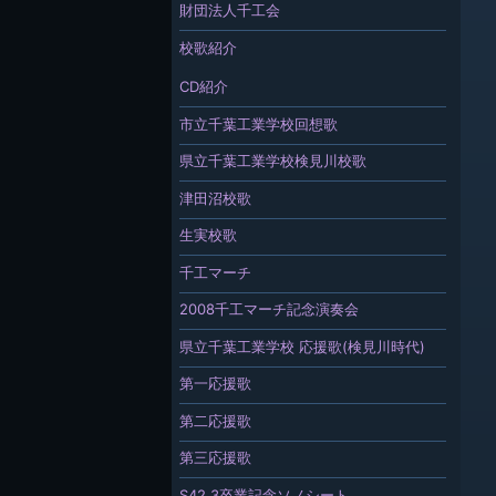
財団法人千工会
校歌紹介
CD紹介
市立千葉工業学校回想歌
県立千葉工業学校検見川校歌
津田沼校歌
生実校歌
千工マーチ
2008千工マーチ記念演奏会
県立千葉工業学校 応援歌(検見川時代)
第一応援歌
第二応援歌
第三応援歌
S42.3卒業記念ソノシート