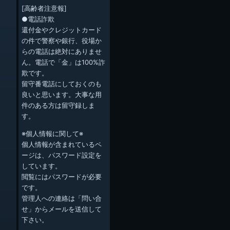
[高齢者注意報]
●電話詐欺
還付金やクレジットカード
の件で警察や銀行、役場か
らの電話は絶対にありませ
ん。電話で「金」は100%詐
欺です。
留守番電話にしておくのも
良いと思います。大事な用
件のある方は留守録しま
す。
※個人情報に関して※
個人情報が含まれているペ
ージは、パスワード設定を
しています。
閲覧にはパスワードが必要
です。
管理人への連絡は「問い合
せ」からメールを送信して
下さい。