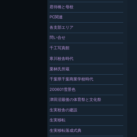
君待橋と母校
PC関連
各支部エリア
問い合せ
千工写真館
寒川校舎時代
栗林氏所蔵
千葉県千葉商業学校時代
200601雪景色
津田沼最後の体育祭と文化祭
生実校舎の建設
生実移転
生実移転落成式典