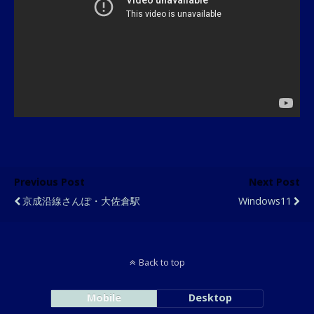
Previous Post
Next Post
京成沿線さんぽ・大佐倉駅
Windows11
Back to top
Mobile
Desktop