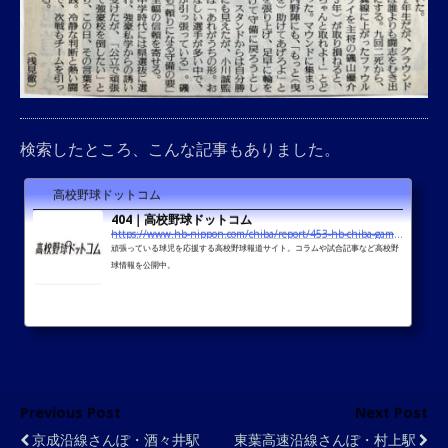
検索したところ、こんな記事もありました。
高校野球ドットコム
404｜高校野球ドットコム
https://www.hb-nippon.com/chiba/report/453-hb-chiba-game2010/5239-game2009-01-date20100424001
頑張っている球児を応援する高校野球報道サイト。コラムや試合記事など高校野
球情報を公開中。
Previous Post
Next Post
京成沿線さんぽ・酒々井駅
東葉高速沿線さんぽ・村上駅