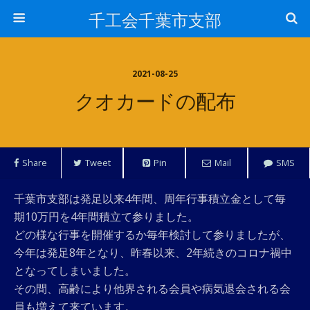
千工会千葉市支部
2021-08-25
クオカードの配布
Share
Tweet
Pin
Mail
SMS
千葉市支部は発足以来4年間、周年行事積立金として毎
期10万円を4年間積立て参りました。
どの様な行事を開催するか毎年検討して参りましたが、
今年は発足8年となり、昨春以来、2年続きのコロナ禍中
となってしまいました。
その間、高齢により他界される会員や病気退会される会
員も増えて来ています。