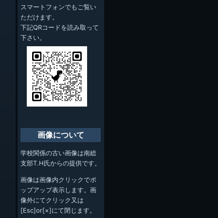
スマートフォンでもご覧い
ただけます。
下記QRコードを読み取って
下さい。
画像について
学校関係の古い画像は南総
支部T.H氏からの提供です。
画像は画像内クリックでポ
ップアップ表示します。画
像外にてクリック又は
[Esc]or[×]にて閉じます。