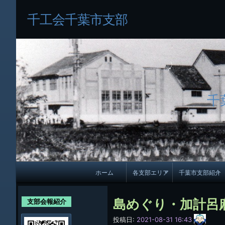
千工会千葉市支部
千
メ
ホーム
各支部エリア
千葉市支部紹介
イ
各支部紹介
規約及び細則
ン
島めぐり・加計呂
支部会報紹介
会員・役員名
ナ
サ
投稿日:
2021-08-31 16:43