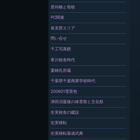
君待橋と母校
PC関連
各支部エリア
問い合せ
千工写真館
寒川校舎時代
栗林氏所蔵
千葉県千葉商業学校時代
200601雪景色
津田沼最後の体育祭と文化祭
生実校舎の建設
生実移転
生実移転落成式典