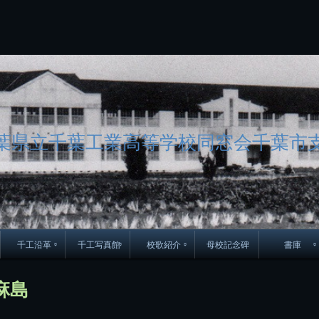
コ
ン
テ
ン
ツ
へ
ス
キ
ッ
プ
葉県立千葉工業高等学校同窓会千葉市
千工沿革
千工写真館
校歌紹介
母校記念碑
書庫
70周年DVD
卒業アルバム
CD紹介
本部同窓
麻島
簿
生実移転の歴史
歴代校長
校歌
市立千葉工業学校回
ハイキ
想歌