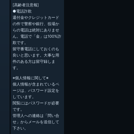
[高齢者注意報]
●電話詐欺
還付金やクレジットカード
の件で警察や銀行、役場か
らの電話は絶対にありませ
ん。電話で「金」は100%詐
欺です。
留守番電話にしておくのも
良いと思います。大事な用
件のある方は留守録しま
す。
※個人情報に関して※
個人情報が含まれているペ
ージは、パスワード設定を
しています。
閲覧にはパスワードが必要
です。
管理人への連絡は「問い合
せ」からメールを送信して
下さい。