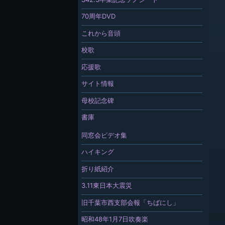
70周年DVD
これから音頭
校歌
応援歌
サイト情報
母校記念碑
書庫
同窓会ビデオ集
ハイキング
折り紙紹介
3.11東日本大震災
旧千葉市西支部会報「ちばにし」
昭和48年1月7日吹奏楽