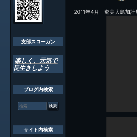
イ
ビ
千葉市支部組織
ト
管
2011年4月 奄美大島加計
ゲ
理
ちばし支部だよ
人
ー
(44E)
年間行事
シ
会員メッセー
支部スローガン
ョ
ン
楽しく、元気で
長生きしよう
ブログ内検索
検
索
対
象:
サイト内検索