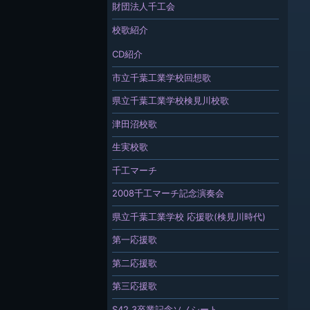
財団法人千工会
校歌紹介
CD紹介
市立千葉工業学校回想歌
県立千葉工業学校検見川校歌
津田沼校歌
生実校歌
千工マーチ
2008千工マーチ記念演奏会
県立千葉工業学校 応援歌(検見川時代)
第一応援歌
第二応援歌
第三応援歌
S42.3卒業記念ソノシート