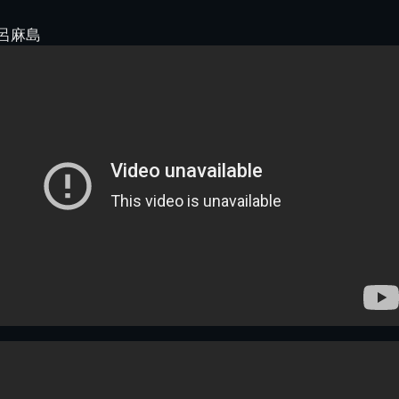
図
景山校長回顧録
周年写真
応援歌
35周年
県立千葉工業学校
君待橋と
呂麻島
県立千葉工業学校検
応援歌(検見川時代)
り
検見川校舎時代
生実校舎以前
寒川校舎時代
40周年
吹奏楽部
見川校歌
第一応援歌
財団法人千工会
生実校舎以降
千葉商業学校時代
生実校舎の建設
50周年
旧西支部会
津田沼校歌
第二応援歌
にし
ジ
鉄道連隊
昭和18年卒業アル
生実移転
60周年
生実校歌
バム
第三応援歌
生実移転落成式典
70周年
栗林氏所蔵
千工マーチ
80周年の本校
生実初期
津田沼最後の体育祭
2008千工マーチ記
生実初期の行事
と文化祭
念演奏会
生実初期の文化祭
S42.3卒業記念ソノ
シート
生実校舎初期の実習
これから音頭
200601雪景色
2008.08 生実校舎