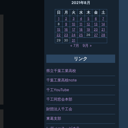
2021年8月
母校
日
月
火
水
木
金
土
関連
1
2
3
4
5
6
7
8
9
10
11
12
13
14
報「ちば
15
16
17
18
19
20
21
」
22
23
24
25
26
27
28
29
30
31
« 7月
9月 »
リンク
県立千葉工業高校
千葉工業高校note
千工YouTube
千工同窓会本部
財団法人千工会
東葛支部
レディース・ビオラ