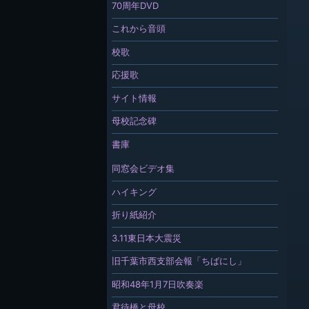
70周年DVD
これから音頭
校歌
応援歌
サイト情報
母校記念碑
書庫
同窓会ビデオ集
ハイキング
折り紙紹介
3.11東日本大震災
旧千葉市西支部会報「ちばにし」
昭和48年1月7日吹奏楽
君待橋と母校