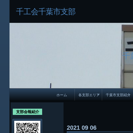
千工会千葉市支部
千
メ
ホーム
各支部エリア
千葉市支部紹介
イ
各支部紹介
規約及び細則
ン
支部会報紹介
会員・役員名
ナ
2021
09
06
ビ
千葉市支部組織