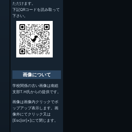
ただけます。
下記QRコードを読み取って
下さい。
画像について
学校関係の古い画像は南総
支部T.H氏からの提供です。
画像は画像内クリックでポ
ップアップ表示します。画
像外にてクリック又は
[Esc]or[×]にて閉じます。