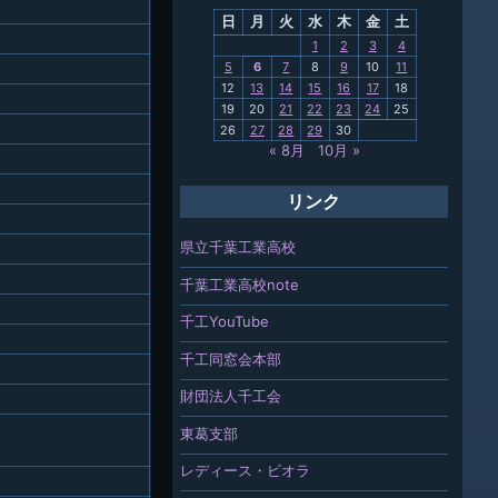
日
月
火
水
木
金
土
関連
1
2
3
4
5
6
7
8
9
10
11
報「ちば
12
13
14
15
16
17
18
」
19
20
21
22
23
24
25
26
27
28
29
30
« 8月
10月 »
リンク
県立千葉工業高校
千葉工業高校note
千工YouTube
千工同窓会本部
財団法人千工会
東葛支部
レディース・ビオラ