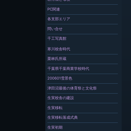
PC関連
各支部エリア
問い合せ
千工写真館
寒川校舎時代
栗林氏所蔵
千葉県千葉商業学校時代
200601雪景色
津田沼最後の体育祭と文化祭
生実校舎の建設
生実移転
生実移転落成式典
生実初期