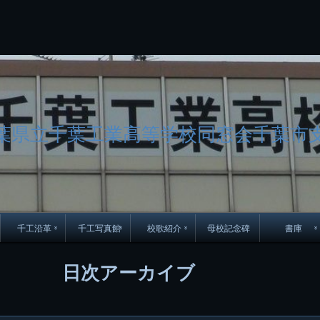
コ
Skip
Skip
Skip
Skip
Skip
Skip
Skip
Skip
Skip
Skip
Skip
Skip
Skip
Skip
Skip
Skip
ン
to
to
to
to
to
to
to
to
to
to
to
to
to
to
to
to
テ
BLOCK-
BLOCK-
TEXT-
SEARCH-
BLOCK-
WGS_WIDGET-
RECENT-
RECENT-
TEXT-
TEXT-
CATEGORIES-
ARCHIVES-
META-
CALENDAR-
SIMPLE-
PAGES-
ン
15
17
17
5
8
2
POSTS-
COMMENTS-
3
8
6
2
2
5
LINKS-
3
ツ
2
2
8
へ
ス
キ
ッ
葉県立千葉工業高等学校同窓会千葉市
プ
千工沿革
千工写真館
校歌紹介
母校記念碑
書庫
70周年DVD
卒業アルバム
CD紹介
本部同窓
日次アーカイブ
簿
生実移転の歴史
歴代校長
校歌
市立千葉工業学校回
ハイキ
想歌
図
景山校長回顧録
周年写真
応援歌
35周年
県立千葉工業学校
君待橋と