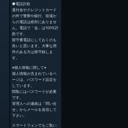
●電話詐欺
還付金やクレジットカード
の件で警察や銀行、役場か
らの電話は絶対にありませ
ん。電話で「金」は100%詐
欺です。
留守番電話にしておくのも
良いと思います。大事な用
件のある方は留守録しま
す。
※個人情報に関して※
個人情報が含まれているペ
ージは、パスワード設定を
しています。
閲覧にはパスワードが必要
です。
管理人への連絡は「問い合
せ」からメールを送信して
下さい。
スマートフォンでもご覧い