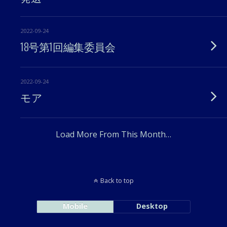
2022-09-24
18号第1回編集委員会
2022-09-24
モア
Load More From This Month…
Back to top
Mobile
Desktop