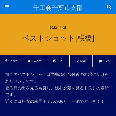
千工会千葉市支部
2022-11-23
ベストショット[桟橋]
Share
Tweet
Pin
Mail
SMS
前回のベストショットは野島埼灯台付近の岩場に架けら
れたベンチです。
登る日の出を見るも良し、沈む夕陽を見るも良しの場所
です。
近くには格安の
南国ホテル
があり、一泊でどうぞ！！