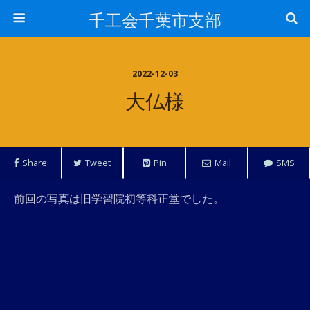
千工会千葉市支部
2022-12-03
大仏様
Share
Tweet
Pin
Mail
SMS
前回の写真は旧学習院初等科正堂でした。