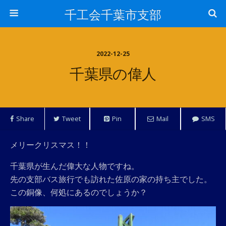
千工会千葉市支部
2022-12-25
千葉県の偉人
Share
Tweet
Pin
Mail
SMS
メリークリスマス！！
千葉県が生んだ偉大な人物ですね。
先の支部バス旅行でも訪れた佐原の家の持ち主でした。
この銅像、何処にあるのでしょうか？