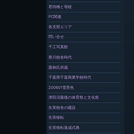
君待橋と母校
PC関連
各支部エリア
問い合せ
千工写真館
寒川校舎時代
栗林氏所蔵
千葉県千葉商業学校時代
200601雪景色
津田沼最後の体育祭と文化祭
生実校舎の建設
生実移転
生実移転落成式典