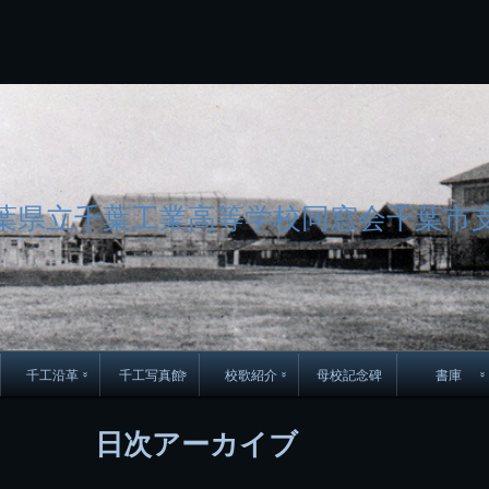
コ
Skip
Skip
Skip
Skip
Skip
Skip
Skip
Skip
Skip
Skip
Skip
Skip
Skip
Skip
Skip
Skip
ン
to
to
to
to
to
to
to
to
to
to
to
to
to
to
to
to
テ
BLOCK-
BLOCK-
TEXT-
SEARCH-
BLOCK-
WGS_WIDGET-
RECENT-
RECENT-
TEXT-
TEXT-
CATEGORIES-
ARCHIVES-
META-
CALENDAR-
SIMPLE-
PAGES-
ン
15
17
17
5
8
2
POSTS-
COMMENTS-
3
8
6
2
2
5
LINKS-
3
ツ
2
2
8
へ
ス
キ
ッ
プ
葉県立千葉工業高等学校同窓会千葉市
千工沿革
千工写真館
校歌紹介
母校記念碑
書庫
70周年DVD
卒業アルバム
CD紹介
本部同窓
日次アーカイブ
簿
生実移転の歴史
歴代校長
校歌
市立千葉工業学校回
ハイキ
想歌