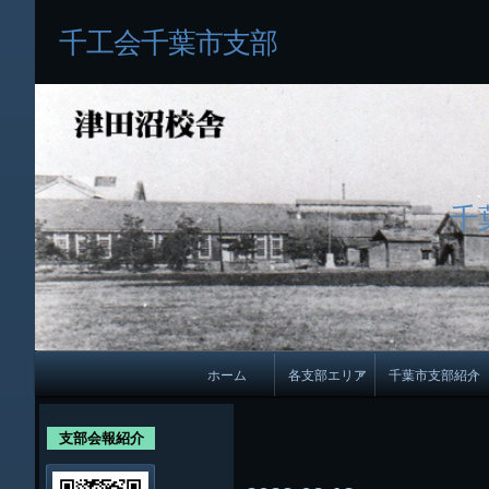
千工会千葉市支部
千
メ
ホーム
各支部エリア
千葉市支部紹介
イ
各支部紹介
規約及び細則
ン
支部会報紹介
会員・役員名
ナ