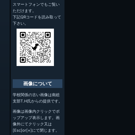
スマートフォンでもご覧い
ただけます。
下記QRコードを読み取って
下さい。
画像について
学校関係の古い画像は南総
支部T.H氏からの提供です。
画像は画像内クリックでポ
ップアップ表示します。画
像外にてクリック又は
[Esc]or[×]にて閉じます。