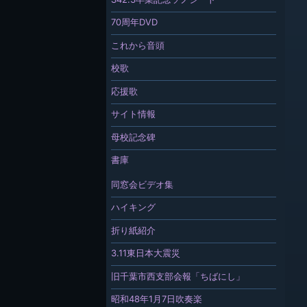
70周年DVD
これから音頭
校歌
応援歌
サイト情報
母校記念碑
書庫
同窓会ビデオ集
ハイキング
折り紙紹介
3.11東日本大震災
旧千葉市西支部会報「ちばにし」
昭和48年1月7日吹奏楽