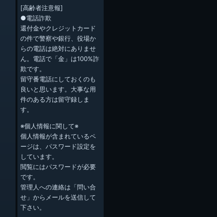
[高齢者注意報]
●電話詐欺
還付金やクレジットカード
の件で警察や銀行、役場か
らの電話は絶対にありませ
ん。電話で「金」は100%詐
欺です。
留守番電話にしておくのも
良いと思います。大事な用
件のある方は留守録しま
す。
※個人情報に関して※
個人情報が含まれているペ
ージは、パスワード設定を
しています。
閲覧にはパスワードが必要
です。
管理人への連絡は「問い合
せ」からメールを送信して
下さい。