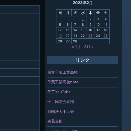
2023年2月
母校
日
月
火
水
木
金
土
関連
1
2
3
4
5
6
7
8
9
10
11
報「ちば
12
13
14
15
16
17
18
」
19
20
21
22
23
24
25
26
27
28
« 1月
3月 »
リンク
県立千葉工業高校
千葉工業高校note
千工YouTube
千工同窓会本部
財団法人千工会
東葛支部
レディース・ビオラ