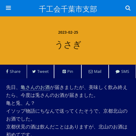
千工会千葉市支部
2023-02-25
うさぎ
Share
Tweet
Pin
Mail
SMS
先日、
亀さんのお酒
が届きましたが、美味しく飲み終え
たら、今度は兎さんのお酒が届きました。
亀と兎、ん？
イソップ物語にちなんで送ってくたそうで、京都北山の
お酒でした。
京都伏見の酒は飲んだことはありますが、北山のお酒は
初めてです。