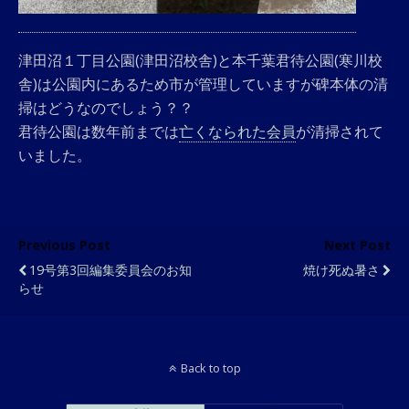
津田沼１丁目公園(津田沼校舎)と本千葉君待公園(寒川校
舎)は公園内にあるため市が管理していますが碑本体の清
掃はどうなのでしょう？？
君待公園は数年前までは
亡くなられた会員
が清掃されて
いました。
Previous Post
Next Post
19号第3回編集委員会のお知
焼け死ぬ暑さ
らせ
Back to top