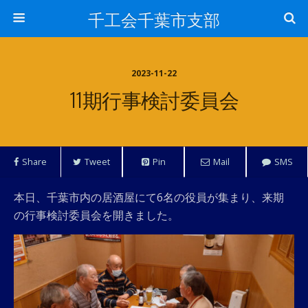
千工会千葉市支部
2023-11-22
11期行事検討委員会
Share
Tweet
Pin
Mail
SMS
本日、千葉市内の居酒屋にて6名の役員が集まり、来期
の行事検討委員会を開きました。