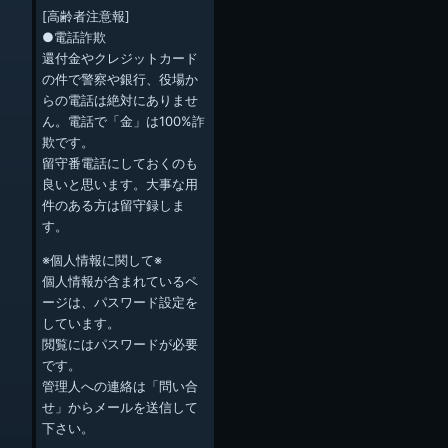
[高齢者注意報]
●電話詐欺
還付金やクレジットカード
の件で警察や銀行、役場か
らの電話は絶対にありませ
ん。電話で「金」は100%詐
欺です。
留守番電話にしておくのも
良いと思います。大事な用
件のある方は留守録しま
す。
※個人情報に関して※
個人情報が含まれているペ
ージは、パスワード設定を
しています。
閲覧にはパスワードが必要
です。
管理人への連絡は「問い合
せ」からメールを送信して
下さい。