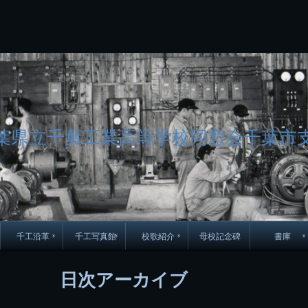
コ
Skip
Skip
Skip
Skip
Skip
Skip
Skip
Skip
Skip
Skip
Skip
Skip
Skip
Skip
Skip
Skip
ン
to
to
to
to
to
to
to
to
to
to
to
to
to
to
to
to
テ
BLOCK-
BLOCK-
TEXT-
SEARCH-
BLOCK-
WGS_WIDGET-
RECENT-
RECENT-
TEXT-
TEXT-
CATEGORIES-
ARCHIVES-
META-
CALENDAR-
SIMPLE-
PAGES-
ン
15
17
17
5
8
2
POSTS-
COMMENTS-
3
8
6
2
2
5
LINKS-
3
ツ
2
2
8
へ
ス
キ
ッ
プ
葉県立千葉工業高等学校同窓会千葉市
千工沿革
千工写真館
校歌紹介
母校記念碑
書庫
70周年DVD
卒業アルバム
CD紹介
本部同窓
日次アーカイブ
簿
生実移転の歴史
歴代校長
校歌
市立千葉工業学校回
ハイキ
想歌