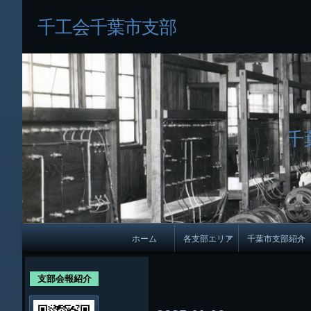
千工会千葉市支部
千
メ
ホーム
各支部エリア
千葉市支部紹介
イ
各支部紹介
規約及び細則
ン
支部会報紹介
会員・役員名
ナ