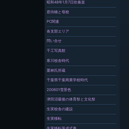
昭和48年1月7日吹奏楽
君待橋と母校
PC関連
各支部エリア
問い合せ
千工写真館
寒川校舎時代
栗林氏所蔵
千葉県千葉商業学校時代
200601雪景色
津田沼最後の体育祭と文化祭
生実校舎の建設
生実移転
生実移転落成式典