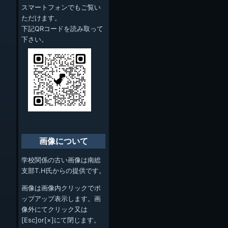
スマートフォンでもご覧い
ただけます。
下記QRコードを読み取って
下さい。
画像について
学校関係の古い画像は南総
支部T.H氏からの提供です。
画像は画像内クリックでポ
ップアップ表示します。画
像外にてクリック又は
[Esc]or[×]にて閉じます。