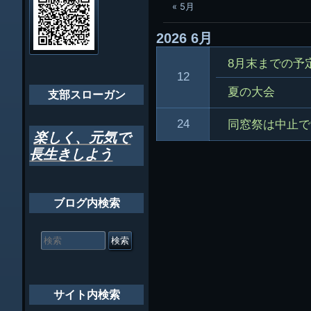
ビ
« 5月
千葉市支部組織
ゲ
2026
6月
ちばし支部だよ
ー
8月末までの予
年間行事
シ
12
夏の大会
会員メッセー
支部スローガン
ョ
ン
24
同窓祭は中止で
楽しく、元気で
長生きしよう
ブログ内検索
検
索
対
象:
サイト内検索