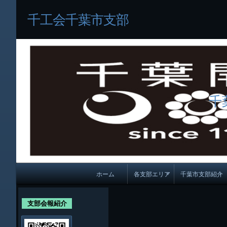
千工会千葉市支部
千
メ
ホーム
各支部エリア
千葉市支部紹介
イ
各支部紹介
規約及び細則
ン
支部会報紹介
会員・役員名
ナ