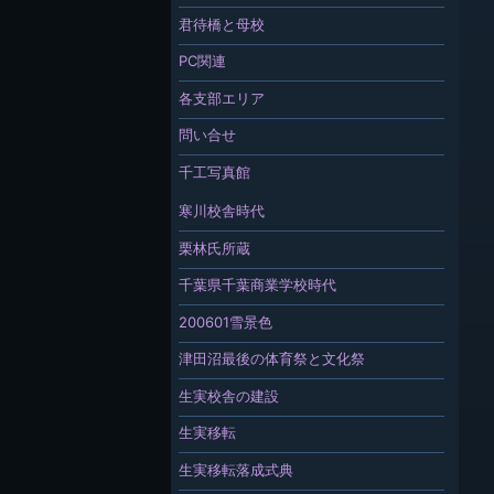
君待橋と母校
PC関連
各支部エリア
問い合せ
千工写真館
寒川校舎時代
栗林氏所蔵
千葉県千葉商業学校時代
200601雪景色
津田沼最後の体育祭と文化祭
生実校舎の建設
生実移転
生実移転落成式典