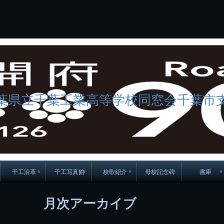
コ
Skip
Skip
Skip
Skip
Skip
Skip
Skip
Skip
Skip
Skip
Skip
Skip
Skip
Skip
Skip
Skip
ン
to
to
to
to
to
to
to
to
to
to
to
to
to
to
to
to
テ
BLOCK-
BLOCK-
TEXT-
SEARCH-
BLOCK-
WGS_WIDGET-
RECENT-
RECENT-
TEXT-
TEXT-
CATEGORIES-
ARCHIVES-
META-
CALENDAR-
SIMPLE-
PAGES-
ン
15
17
17
5
8
2
POSTS-
COMMENTS-
3
8
6
2
2
5
LINKS-
3
ツ
2
2
8
へ
ス
キ
ッ
プ
葉県立千葉工業高等学校同窓会千葉市
千工沿革
千工写真館
校歌紹介
母校記念碑
書庫
70周年DVD
卒業アルバム
CD紹介
本部同窓
月次アーカイブ
簿
生実移転の歴史
歴代校長
校歌
市立千葉工業学校回
ハイキ
想歌