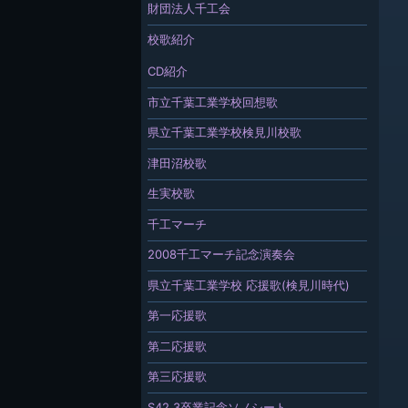
財団法人千工会
校歌紹介
CD紹介
市立千葉工業学校回想歌
県立千葉工業学校検見川校歌
津田沼校歌
生実校歌
千工マーチ
2008千工マーチ記念演奏会
県立千葉工業学校 応援歌(検見川時代)
第一応援歌
第二応援歌
第三応援歌
S42.3卒業記念ソノシート