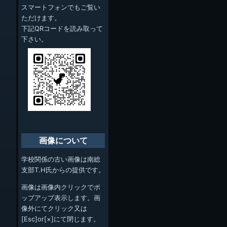
スマートフォンでもご覧い
ただけます。
下記QRコードを読み取って
下さい。
画像について
学校関係の古い画像は南総
支部T.H氏からの提供です。
画像は画像内クリックでポ
ップアップ表示します。画
像外にてクリック又は
[Esc]or[×]にて閉じます。