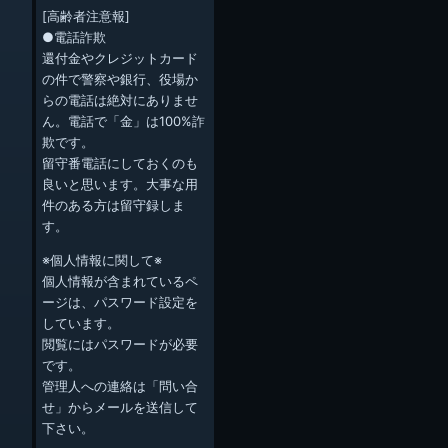
[高齢者注意報]
●電話詐欺
還付金やクレジットカード
の件で警察や銀行、役場か
らの電話は絶対にありませ
ん。電話で「金」は100%詐
欺です。
留守番電話にしておくのも
良いと思います。大事な用
件のある方は留守録しま
す。
※個人情報に関して※
個人情報が含まれているペ
ージは、パスワード設定を
しています。
閲覧にはパスワードが必要
です。
管理人への連絡は「問い合
せ」からメールを送信して
下さい。