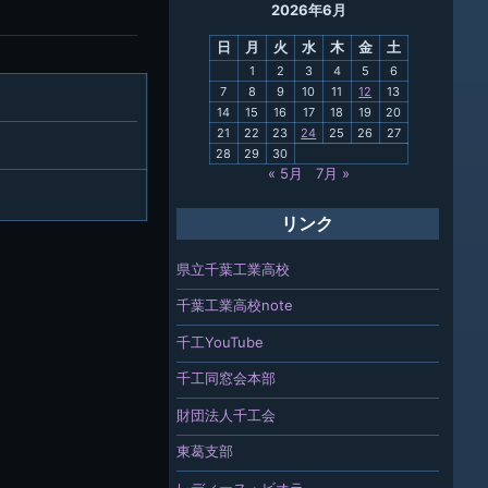
2026年6月
母校
日
月
火
水
木
金
土
関連
1
2
3
4
5
6
7
8
9
10
11
12
13
報「ちば
14
15
16
17
18
19
20
」
21
22
23
24
25
26
27
28
29
30
« 5月
7月 »
リンク
県立千葉工業高校
千葉工業高校note
千工YouTube
千工同窓会本部
財団法人千工会
東葛支部
レディース・ビオラ