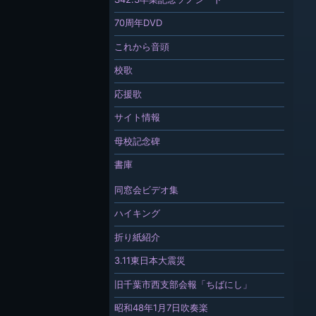
70周年DVD
これから音頭
校歌
応援歌
サイト情報
母校記念碑
書庫
同窓会ビデオ集
ハイキング
折り紙紹介
3.11東日本大震災
旧千葉市西支部会報「ちばにし」
昭和48年1月7日吹奏楽