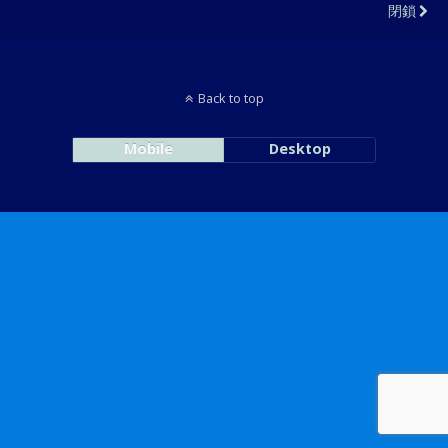
閉鎖
Back to top
Mobile
Desktop