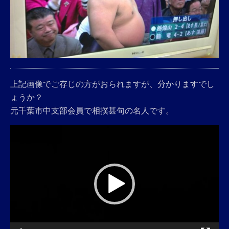
上記画像でご存じの方がおられますが、分かりますでし
ょうか？
元千葉市中支部会員で相撲甚句の名人です。
動
画
プ
レ
ー
ヤ
ー