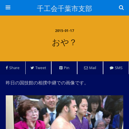
千工会千葉市支部
2015-01-17
おや？
Share
Tweet
Pin
Mail
SMS
昨日の国技館の相撲中継での画像です。