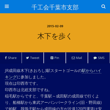
千工会千葉市支部
2015-02-09
木下を歩く
Share
Tweet
Pin
Mail
SMS
JR成田線木下(きおろし)駅スタートゴールの
駅からハイ
キング
に参加しました。
現在は印西市です。
印西市は北総支部ですね。
稲毛駅からですと、千葉駅～成田駅の成田線で行くよ
り、船橋駅から東武アーバンパークライン(旧・野田線)
で柏駅、我孫子駅から成田線の方が片道120円運賃は安