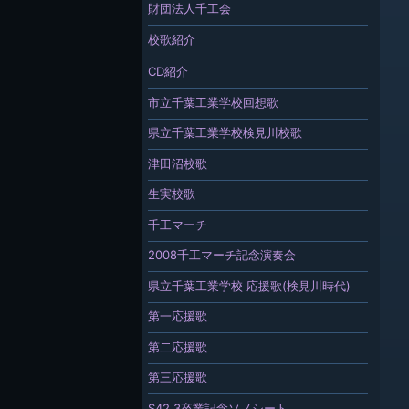
財団法人千工会
校歌紹介
CD紹介
市立千葉工業学校回想歌
県立千葉工業学校検見川校歌
津田沼校歌
生実校歌
千工マーチ
2008千工マーチ記念演奏会
県立千葉工業学校 応援歌(検見川時代)
第一応援歌
第二応援歌
第三応援歌
S42.3卒業記念ソノシート