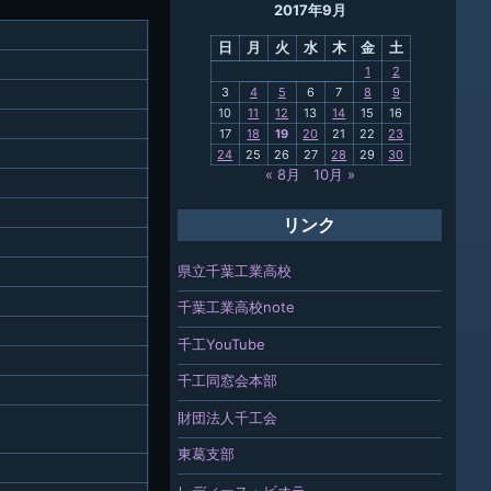
2017年9月
母校
日
月
火
水
木
金
土
関連
1
2
3
4
5
6
7
8
9
報「ちば
10
11
12
13
14
15
16
」
17
18
19
20
21
22
23
24
25
26
27
28
29
30
« 8月
10月 »
リンク
県立千葉工業高校
千葉工業高校note
千工YouTube
千工同窓会本部
財団法人千工会
東葛支部
レディース・ビオラ