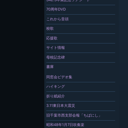
70周年DVD
これから音頭
校歌
応援歌
サイト情報
母校記念碑
書庫
同窓会ビデオ集
ハイキング
折り紙紹介
3.11東日本大震災
旧千葉市西支部会報「ちばにし」
昭和48年1月7日吹奏楽