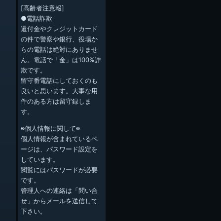
[高齢者注意報]
●電話詐欺
還付金やクレジットカード
の件で警察や銀行、役場か
らの電話は絶対にありませ
ん。電話で「金」は100%詐
欺です。
留守番電話にしておくのも
良いと思います。大事な用
件のある方は留守録しま
す。
※個人情報に関して※
個人情報が含まれているペ
ージは、パスワード設定を
しています。
閲覧にはパスワードが必要
です。
管理人への連絡は「問い合
せ」からメールを送信して
下さい。