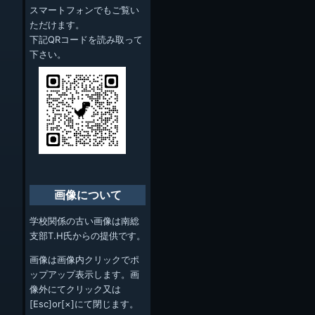
スマートフォンでもご覧い
ただけます。
下記QRコードを読み取って
下さい。
画像について
学校関係の古い画像は南総
支部T.H氏からの提供です。
画像は画像内クリックでポ
ップアップ表示します。画
像外にてクリック又は
[Esc]or[×]にて閉じます。