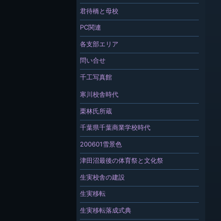
君待橋と母校
PC関連
各支部エリア
問い合せ
千工写真館
寒川校舎時代
栗林氏所蔵
千葉県千葉商業学校時代
200601雪景色
津田沼最後の体育祭と文化祭
生実校舎の建設
生実移転
生実移転落成式典