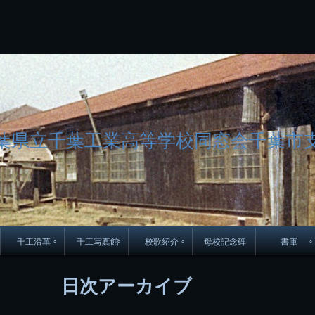
コ
Skip
Skip
Skip
Skip
Skip
Skip
Skip
Skip
Skip
Skip
Skip
Skip
Skip
Skip
Skip
Skip
ン
to
to
to
to
to
to
to
to
to
to
to
to
to
to
to
to
テ
BLOCK-
BLOCK-
TEXT-
SEARCH-
BLOCK-
WGS_WIDGET-
RECENT-
RECENT-
TEXT-
TEXT-
CATEGORIES-
ARCHIVES-
META-
CALENDAR-
SIMPLE-
PAGES-
ン
15
17
17
5
8
2
POSTS-
COMMENTS-
3
8
6
2
2
5
LINKS-
3
ツ
2
2
8
へ
ス
キ
ッ
プ
葉県立千葉工業高等学校同窓会千葉市
千工沿革
千工写真館
校歌紹介
母校記念碑
書庫
70周年DVD
卒業アルバム
CD紹介
本部同窓
日次アーカイブ
簿
生実移転の歴史
歴代校長
校歌
市立千葉工業学校回
ハイキ
想歌