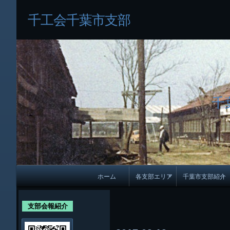
千工会千葉市支部
千
メ
ホーム
各支部エリア
千葉市支部紹介
イ
各支部紹介
規約及び細則
ン
支部会報紹介
会員・役員名
ナ