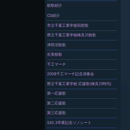
校歌紹介
CD紹介
市立千葉工業学校回想歌
県立千葉工業学校検見川校歌
津田沼校歌
生実校歌
千工マーチ
2008千工マーチ記念演奏会
県立千葉工業学校 応援歌(検見川時代)
第一応援歌
第二応援歌
第三応援歌
S42.3卒業記念ソノシート