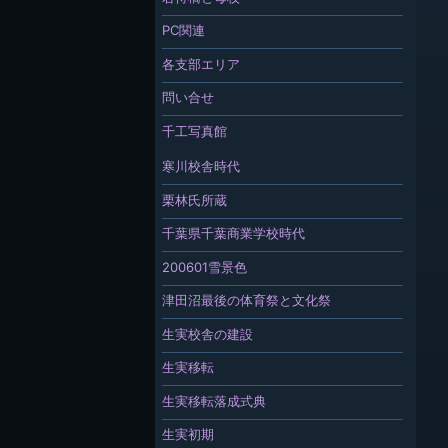
PC関連
各支部エリア
問い合せ
千工写真館
寒川校舎時代
栗林氏所蔵
千葉県千葉商業学校時代
200601雪景色
津田沼最後の体育祭と文化祭
生実校舎の建設
生実移転
生実移転落成式典
生実初期