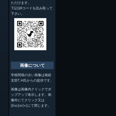
ただけます。
下記QRコードを読み取って
下さい。
画像について
学校関係の古い画像は南総
支部T.H氏からの提供です。
画像は画像内クリックでポ
ップアップ表示します。画
像外にてクリック又は
[Esc]or[×]にて閉じます。