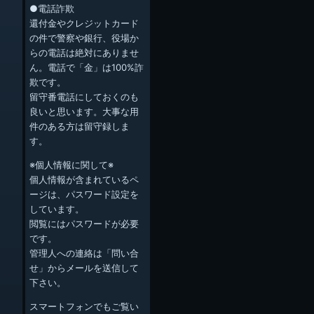
●電話詐欺
還付金やクレジットカード
の件で警察や銀行、役場か
らの電話は絶対にありませ
ん。電話で「金」は100%詐
欺です。
留守番電話にしておくのも
良いと思います。大事な用
件のある方は留守録しま
す。
※個人情報に関して※
個人情報が含まれているペ
ージは、パスワード設定を
しています。
閲覧にはパスワードが必要
です。
管理人への連絡は「問い合
せ」からメールを送信して
下さい。
スマートフォンでもご覧い