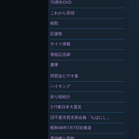
70周年DVD
これから音頭
校歌
応援歌
サイト情報
母校記念碑
書庫
同窓会ビデオ集
ハイキング
折り紙紹介
3.11東日本大震災
旧千葉市西支部会報「ちばにし」
昭和48年1月7日吹奏楽
君待橋と母校