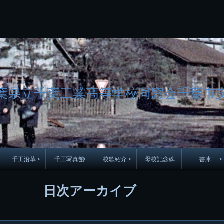
コ
Skip
Skip
Skip
Skip
Skip
Skip
Skip
Skip
Skip
Skip
Skip
Skip
Skip
Skip
Skip
Skip
ン
to
to
to
to
to
to
to
to
to
to
to
to
to
to
to
to
テ
BLOCK-
BLOCK-
TEXT-
SEARCH-
BLOCK-
WGS_WIDGET-
RECENT-
RECENT-
TEXT-
TEXT-
CATEGORIES-
ARCHIVES-
META-
CALENDAR-
SIMPLE-
PAGES-
ン
15
17
17
5
8
2
POSTS-
COMMENTS-
3
8
6
2
2
5
LINKS-
3
ツ
2
2
8
へ
ス
キ
ッ
葉県立千葉工業高等学校同窓会千葉市
プ
千工沿革
千工写真館
校歌紹介
母校記念碑
書庫
70周年DVD
卒業アルバム
CD紹介
本部同窓
日次アーカイブ
簿
生実移転の歴史
歴代校長
校歌
市立千葉工業学校回
ハイキ
想歌
図
景山校長回顧録
周年写真
応援歌
35周年
県立千葉工業学校
君待橋と