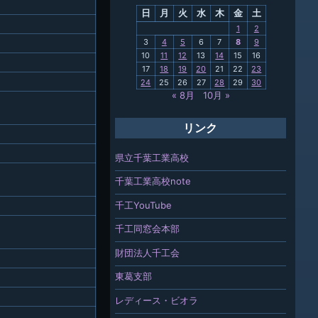
日
月
火
水
木
金
土
関連
1
2
3
4
5
6
7
8
9
報「ちば
10
11
12
13
14
15
16
」
17
18
19
20
21
22
23
24
25
26
27
28
29
30
« 8月
10月 »
リンク
県立千葉工業高校
千葉工業高校note
千工YouTube
千工同窓会本部
財団法人千工会
東葛支部
レディース・ビオラ