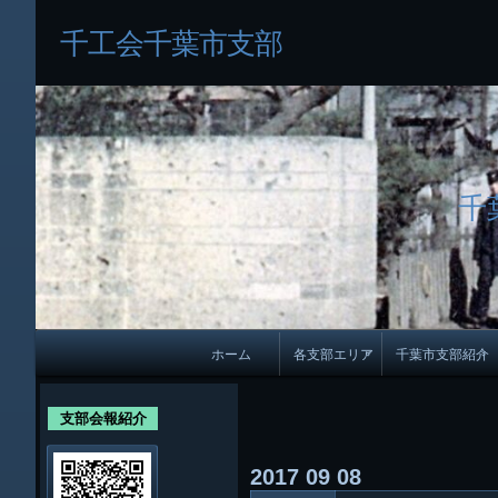
千工会千葉市支部
千
メ
ホーム
各支部エリア
千葉市支部紹介
イ
各支部紹介
規約及び細則
ン
支部会報紹介
会員・役員名
ナ
2017
09
08
ビ
千葉市支部組織