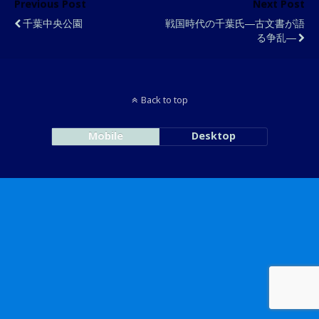
Previous Post
Next Post
千葉中央公園
戦国時代の千葉氏―古文書が語
る争乱―
Back to top
Mobile
Desktop