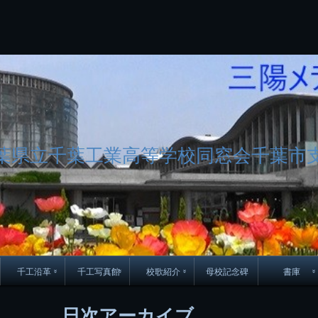
コ
Skip
Skip
Skip
Skip
Skip
Skip
Skip
Skip
Skip
Skip
Skip
Skip
Skip
Skip
Skip
Skip
ン
to
to
to
to
to
to
to
to
to
to
to
to
to
to
to
to
テ
BLOCK-
BLOCK-
TEXT-
SEARCH-
BLOCK-
WGS_WIDGET-
RECENT-
RECENT-
TEXT-
TEXT-
CATEGORIES-
ARCHIVES-
META-
CALENDAR-
SIMPLE-
PAGES-
ン
15
17
17
5
8
2
POSTS-
COMMENTS-
3
8
6
2
2
5
LINKS-
3
ツ
2
2
8
へ
ス
キ
ッ
プ
葉県立千葉工業高等学校同窓会千葉市
千工沿革
千工写真館
校歌紹介
母校記念碑
書庫
70周年DVD
卒業アルバム
CD紹介
本部同窓
日次アーカイブ