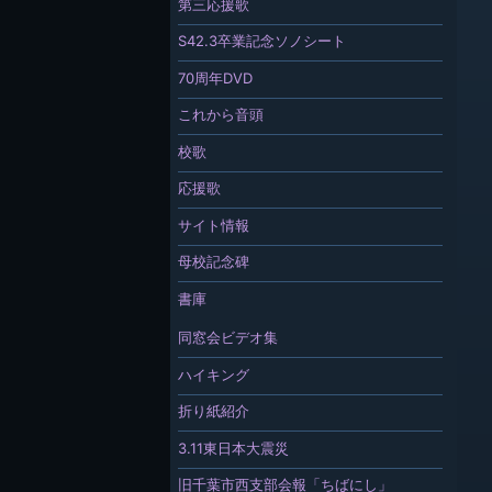
第三応援歌
S42.3卒業記念ソノシート
70周年DVD
これから音頭
校歌
応援歌
サイト情報
母校記念碑
書庫
同窓会ビデオ集
ハイキング
折り紙紹介
3.11東日本大震災
旧千葉市西支部会報「ちばにし」