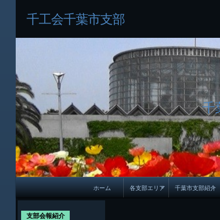
千工会千葉市支部
千
メ
ホーム
各支部エリア
千葉市支部紹介
イ
各支部紹介
規約及び細則
ン
支部会報紹介