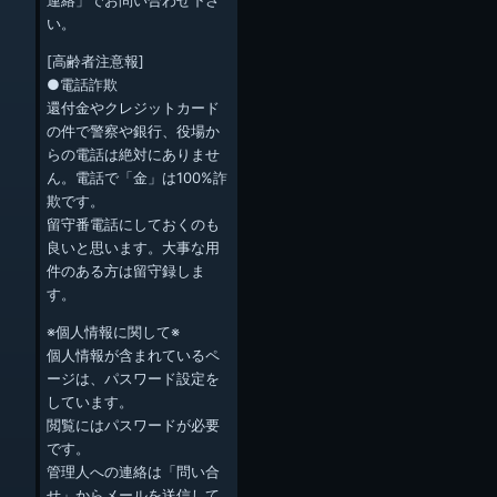
い。
[高齢者注意報]
●電話詐欺
還付金やクレジットカード
の件で警察や銀行、役場か
らの電話は絶対にありませ
ん。電話で「金」は100%詐
欺です。
留守番電話にしておくのも
良いと思います。大事な用
件のある方は留守録しま
す。
※個人情報に関して※
個人情報が含まれているペ
ージは、パスワード設定を
しています。
閲覧にはパスワードが必要
です。
管理人への連絡は「問い合
せ」からメールを送信して