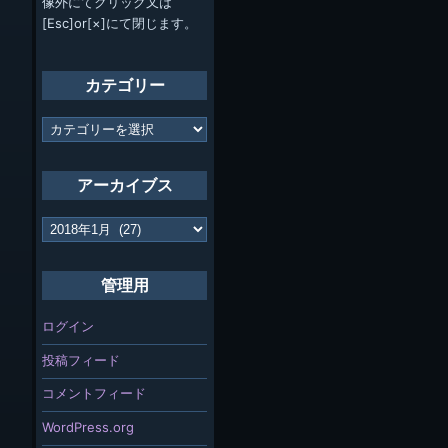
像外にてクリック又は
[Esc]or[×]にて閉じます。
カテゴリー
カ
テ
ゴ
リ
アーカイブス
ー
ア
ー
カ
イ
管理用
ブ
ス
ログイン
投稿フィード
コメントフィード
WordPress.org