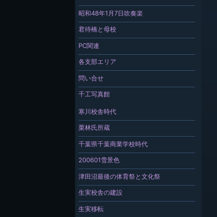
昭和48年1月7日吹奏楽
君待橋と母校
PC関連
各支部エリア
問い合せ
千工写真館
寒川校舎時代
栗林氏所蔵
千葉県千葉商業学校時代
200601雪景色
津田沼最後の体育祭と文化祭
生実校舎の建設
生実移転