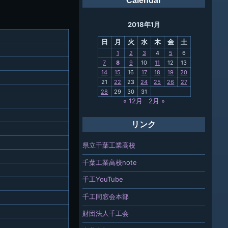
Calendar
ング
2018年1月
母校
日
月
火
水
木
金
土
関連
1
2
3
4
5
6
7
8
9
10
11
12
13
報「ちば
14
15
16
17
18
19
20
」
21
22
23
24
25
26
27
28
29
30
31
« 12月
2月 »
リンク
県立千葉工業高校
千葉工業高校note
千工YouTube
千工同窓会本部
財団法人千工会