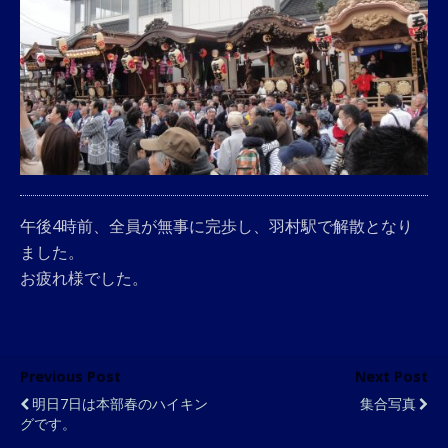
午後4時前、全員が無事に完歩し、羽村駅で解散となり
ました。
お疲れ様でした。
Previous Post
Next Post
明日7日は本部春のハイキン
集合写真
グです。