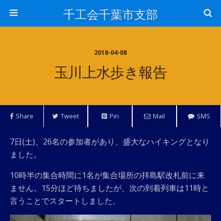
千工会千葉市支部
2018-04-08
玉川上水歩き報告
Share
Tweet
Pin
Mail
SMS
7日(土)、26名の参加者があり、盛大なハイキングとなり
ました。
10時半の集合時間に1名が集合場所の拝島駅改札前に来
ません。15分ほど待ちましたが、次の到着列車は11時と
言うことでスタートしました。