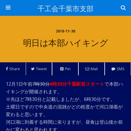
千工会千葉市支部
2018-11-30
明日は本部ハイキング
Share
Tweet
Pin
Mail
SMS
12月1日午前
7時30分
6時30分千葉駅前スタート
で本部ハ
イキングが開催されます。
※先ほど7時30分と記載しましたが、6時30分です。
土曜日ですので中央道の混雑がどの程度かで河口湖着が
変わると思います。
河口湖に到着する時間に依りますが、昼食は登山後か前
かに変わると思われます。