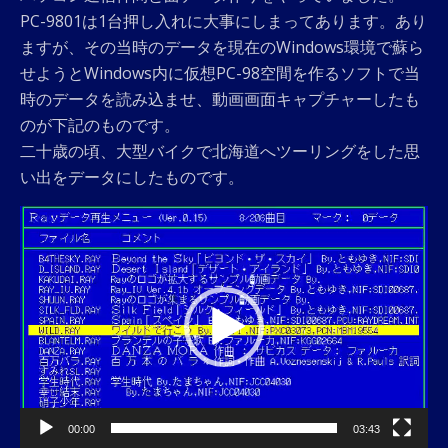
PC-9801は1台押し入れに大事にしまってあります。あり
ますが、その当時のデータを現在のWindows環境で蘇ら
せようとWindows内に仮想PC-98空間を作るソフトで当
時のデータを読み込ませ、動画画面キャプチャーしたも
のが下記のものです。
二十歳の頃、大型バイクで北海道へツーリングをした思
い出をデータにしたものです。
動
画
プ
レ
ー
ヤ
ー
00:00
03:43