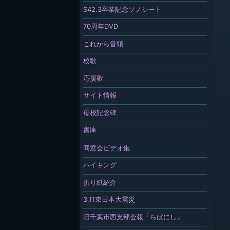
S42.3卒業記念ソノシート
70周年DVD
これから音頭
校歌
応援歌
サイト情報
母校記念碑
書庫
同窓会ビデオ集
ハイキング
折り紙紹介
3.11東日本大震災
旧千葉市西支部会報「ちばにし」