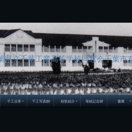
コ
ン
テ
ン
ツ
へ
ス
キ
ッ
プ
葉県立千葉工業高等学校同窓会千葉市
千工沿革
千工写真館
校歌紹介
母校記念碑
書庫
70周年DVD
卒業アルバム
CD紹介
本部同窓
簿
生実移転の歴史
歴代校長
校歌
市立千葉工業学校回
ハイキ
想歌