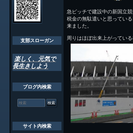
イ
ビ
千葉市支部組織
ト
管
急ピッチで建設中の新国立競
ゲ
理
ちばし支部だよ
税金の無駄遣いと思っている
人
ー
(44E)
来ました。
年間行事
シ
周りはほぼ出来上がっている
会員メッセー
支部スローガン
ョ
ン
楽しく、元気で
長生きしよう
ブログ内検索
検
索
対
象:
サイト内検索