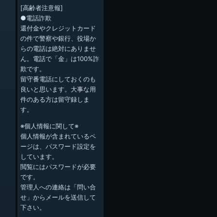
[高齢者注意報]
●電話詐欺
還付金やクレジットカード
の件で警察や銀行、役場か
らの電話は絶対にありませ
ん。電話で「金」は100%詐
欺です。
留守番電話にしておくのも
良いと思います。大事な用
件のある方は留守録しま
す。
※個人情報に関して※
個人情報が含まれているペ
ージは、パスワード設定を
しています。
閲覧にはパスワードが必要
です。
管理人への連絡は「問い合
せ」からメールを送信して
下さい。