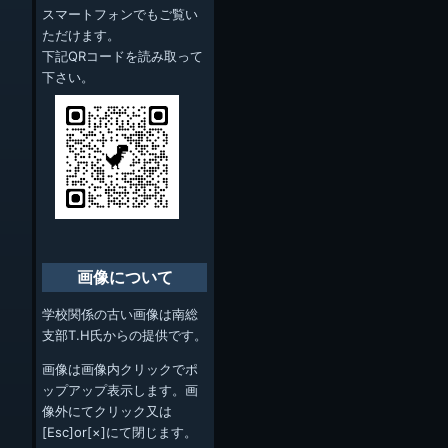
スマートフォンでもご覧い
ただけます。
下記QRコードを読み取って
下さい。
画像について
学校関係の古い画像は南総
支部T.H氏からの提供です。
画像は画像内クリックでポ
ップアップ表示します。画
像外にてクリック又は
[Esc]or[×]にて閉じます。