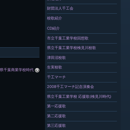
財団法人千工会
校歌紹介
CD紹介
市立千葉工業学校回想歌
県立千葉工業学校検見川校歌
津田沼校歌
生実校歌
県千葉商業学校時代
千工マーチ
2008千工マーチ記念演奏会
県立千葉工業学校 応援歌(検見川時代)
第一応援歌
第二応援歌
第三応援歌