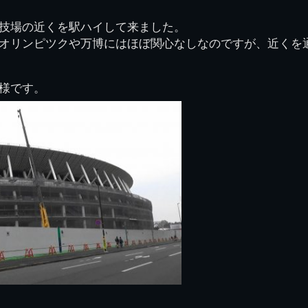
図
景山校長回顧録
周年写真
応援歌
35周年
県立千葉工業学校
君待橋と
技場の近くを駅ハイして来ました。
県立千葉工業学校検
応援歌(検見川時代)
り
検見川校舎時代
生実校舎以前
寒川校舎時代
40周年
吹奏楽部
見川校歌
オリンピツクや万博にはほぼ関心なしなのですが、近くを
第一応援歌
財団法人千工会
生実校舎以降
千葉商業学校時代
生実校舎の建設
50周年
旧西支部会
津田沼校歌
第二応援歌
にし
様です。
ジ
鉄道連隊
昭和18年卒業アル
生実移転
60周年
生実校歌
バム
第三応援歌
生実移転落成式典
70周年
栗林氏所蔵
千工マーチ
80周年の本校
生実初期
津田沼最後の体育祭
2008千工マーチ記
生実初期の行事
と文化祭
念演奏会
生実初期の文化祭
S42.3卒業記念ソノ
シート
生実校舎初期の実習
これから音頭
200601雪景色
2008.08 生実校舎