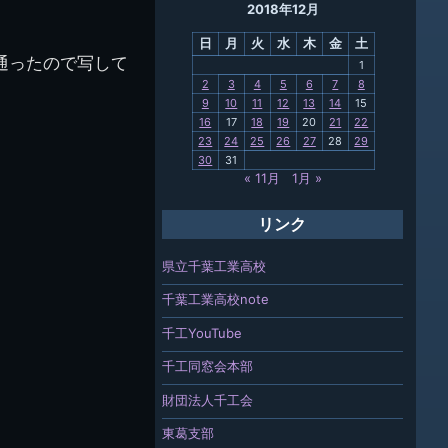
2018年12月
母校
日
月
火
水
木
金
土
関連
通ったので写して
1
2
3
4
5
6
7
8
報「ちば
9
10
11
12
13
14
15
」
16
17
18
19
20
21
22
23
24
25
26
27
28
29
30
31
« 11月
1月 »
リンク
県立千葉工業高校
千葉工業高校note
千工YouTube
千工同窓会本部
財団法人千工会
東葛支部