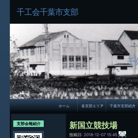
千工会千葉市支部
千
メ
ホーム
各支部エリア
千葉市支部紹介
イ
各支部紹介
規約及び細則
ン
新国立競技場
支部会報紹介
会員・役員名
ナ
サ
投稿日:
2018-12-07 15:45