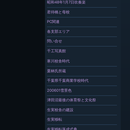
昭和48年1月7日吹奏楽
君待橋と母校
PC関連
各支部エリア
問い合せ
千工写真館
寒川校舎時代
栗林氏所蔵
千葉県千葉商業学校時代
200601雪景色
津田沼最後の体育祭と文化祭
生実校舎の建設
生実移転
生実移転落成式典