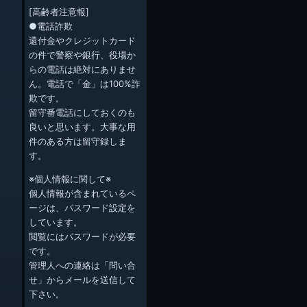
[高齢者注意報]
●電話詐欺
還付金やクレジットカード
の件で警察や銀行、役場か
らの電話は絶対にありませ
ん。電話で「金」は100%詐
欺です。
留守番電話にしておくのも
良いと思います。大事な用
件のある方は留守録しま
す。
※個人情報に関して※
個人情報が含まれているペ
ージは、パスワード設定を
しています。
閲覧にはパスワードが必要
です。
管理人への連絡は「問い合
せ」からメールを送信して
下さい。