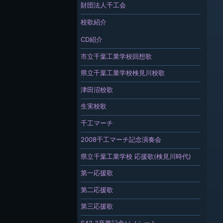
財団法人千工会
校歌紹介
CD紹介
市立千葉工業学校回想歌
県立千葉工業学校検見川校歌
津田沼校歌
生実校歌
千工マーチ
2008千工マーチ記念演奏会
県立千葉工業学校 応援歌(検見川時代)
第一応援歌
第二応援歌
第三応援歌
S42.3卒業記念ソノシート