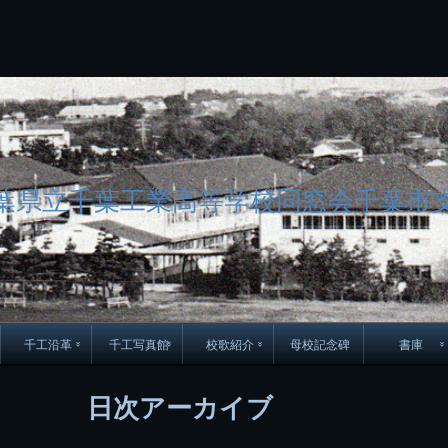
コ
Skip
Skip
Skip
Skip
Skip
Skip
Skip
Skip
Skip
Skip
Skip
Skip
Skip
Skip
Skip
Skip
ン
to
to
to
to
to
to
to
to
to
to
to
to
to
to
to
to
テ
BLOCK-
BLOCK-
TEXT-
SEARCH-
BLOCK-
WGS_WIDGET-
RECENT-
RECENT-
TEXT-
TEXT-
CATEGORIES-
ARCHIVES-
META-
CALENDAR-
SIMPLE-
PAGES-
ン
15
17
17
5
8
2
POSTS-
COMMENTS-
3
8
6
2
2
5
LINKS-
3
ツ
2
2
8
へ
ス
キ
ッ
プ
葉県立千葉工業高等学校同窓会千葉市
千工沿革
千工写真館
校歌紹介
母校記念碑
書庫
70周年DVD
卒業アルバム
CD紹介
本部同窓
日次アーカイブ
簿
生実移転の歴史
歴代校長
校歌
市立千葉工業学校回
ハイキ
想歌