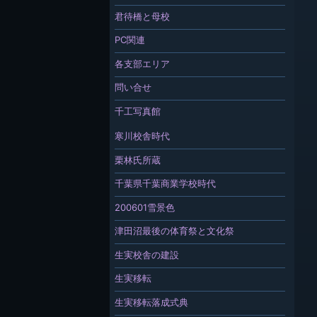
君待橋と母校
PC関連
各支部エリア
問い合せ
千工写真館
寒川校舎時代
栗林氏所蔵
千葉県千葉商業学校時代
200601雪景色
津田沼最後の体育祭と文化祭
生実校舎の建設
生実移転
生実移転落成式典