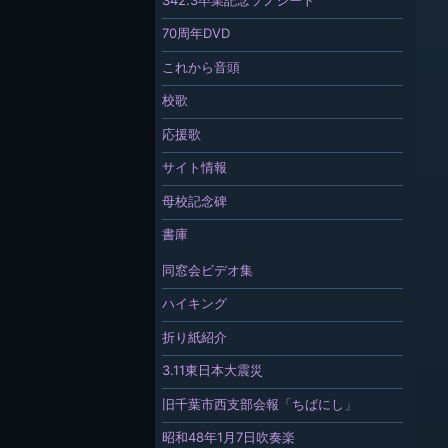
70周年DVD
これから音頭
校歌
応援歌
サイト情報
母校記念碑
書庫
同窓会ビデオ集
ハイキング
折り紙紹介
3.11東日本大震災
旧千葉市西支部会報「ちばにし」
昭和48年1月7日吹奏楽