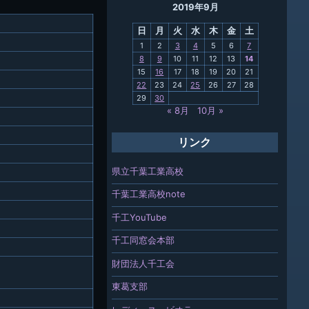
2019年9月
母校
日
月
火
水
木
金
土
関連
1
2
3
4
5
6
7
8
9
10
11
12
13
14
報「ちば
15
16
17
18
19
20
21
」
22
23
24
25
26
27
28
29
30
« 8月
10月 »
リンク
県立千葉工業高校
千葉工業高校note
千工YouTube
千工同窓会本部
財団法人千工会
東葛支部