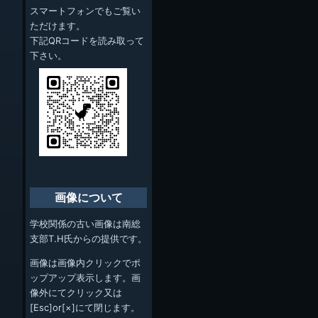
スマートフォンでもご覧い
ただけます。
下記QRコードを読み取って
下さい。
画像について
学校関係の古い画像は南総
支部T.H氏からの提供です。
画像は画像内クリックでポ
ップアップ表示します。画
像外にてクリック又は
[Esc]or[×]にて閉じます。