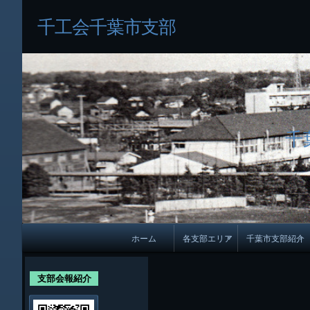
千工会千葉市支部
千
メ
ホーム
各支部エリア
千葉市支部紹介
イ
各支部紹介
規約及び細則
ン
支部会報紹介
会員・役員名
ナ