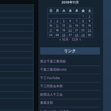
2019年11月
母校
日
月
火
水
木
金
土
関連
1
2
3
4
5
6
7
8
9
報「ちば
10
11
12
13
14
15
16
」
17
18
19
20
21
22
23
24
25
26
27
28
29
30
« 10月
12月 »
リンク
県立千葉工業高校
千葉工業高校note
千工YouTube
千工同窓会本部
財団法人千工会
東葛支部
レディース・ビオラ