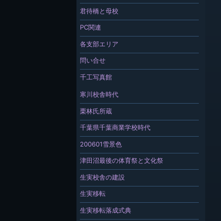
君待橋と母校
PC関連
各支部エリア
問い合せ
千工写真館
寒川校舎時代
栗林氏所蔵
千葉県千葉商業学校時代
200601雪景色
津田沼最後の体育祭と文化祭
生実校舎の建設
生実移転
生実移転落成式典