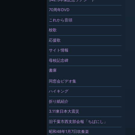
70周年DVD
これから音頭
校歌
応援歌
サイト情報
母校記念碑
書庫
同窓会ビデオ集
ハイキング
折り紙紹介
3.11東日本大震災
旧千葉市西支部会報「ちばにし」
昭和48年1月7日吹奏楽