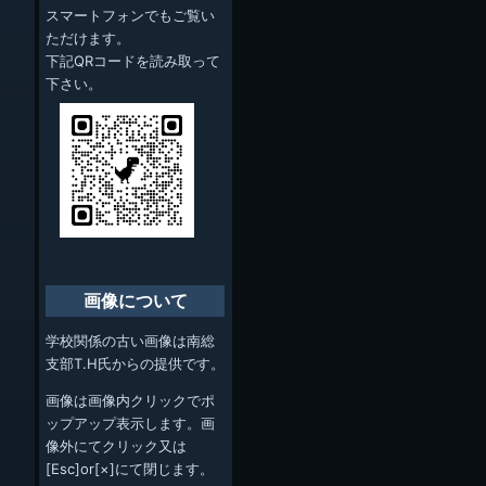
スマートフォンでもご覧い
ただけます。
下記QRコードを読み取って
下さい。
画像について
学校関係の古い画像は南総
支部T.H氏からの提供です。
画像は画像内クリックでポ
ップアップ表示します。画
像外にてクリック又は
[Esc]or[×]にて閉じます。