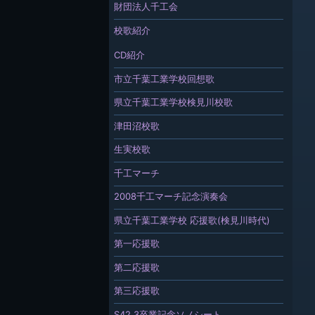
財団法人千工会
校歌紹介
CD紹介
市立千葉工業学校回想歌
県立千葉工業学校検見川校歌
津田沼校歌
生実校歌
千工マーチ
2008千工マーチ記念演奏会
県立千葉工業学校 応援歌(検見川時代)
第一応援歌
第二応援歌
第三応援歌
S42.3卒業記念ソノシート