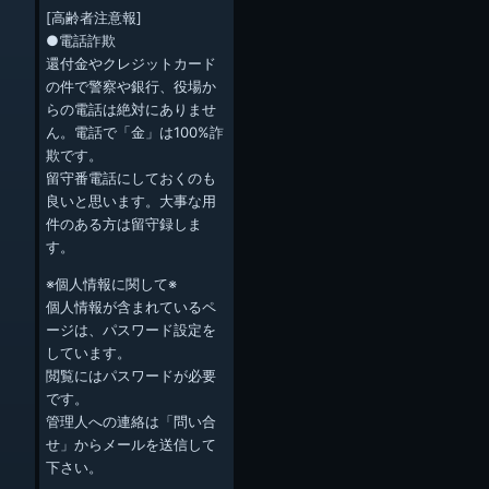
[高齢者注意報]
●電話詐欺
還付金やクレジットカード
の件で警察や銀行、役場か
らの電話は絶対にありませ
ん。電話で「金」は100%詐
欺です。
留守番電話にしておくのも
良いと思います。大事な用
件のある方は留守録しま
す。
※個人情報に関して※
個人情報が含まれているペ
ージは、パスワード設定を
しています。
閲覧にはパスワードが必要
です。
管理人への連絡は「問い合
せ」からメールを送信して
下さい。