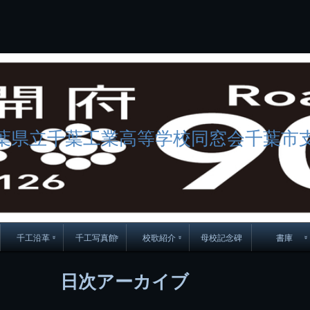
コ
Skip
Skip
Skip
Skip
Skip
Skip
Skip
Skip
Skip
Skip
Skip
Skip
Skip
Skip
Skip
Skip
ン
to
to
to
to
to
to
to
to
to
to
to
to
to
to
to
to
テ
BLOCK-
BLOCK-
TEXT-
SEARCH-
BLOCK-
WGS_WIDGET-
RECENT-
RECENT-
TEXT-
TEXT-
CATEGORIES-
ARCHIVES-
META-
CALENDAR-
SIMPLE-
PAGES-
ン
15
17
17
5
8
2
POSTS-
COMMENTS-
3
8
6
2
2
5
LINKS-
3
ツ
2
2
8
へ
ス
キ
ッ
プ
葉県立千葉工業高等学校同窓会千葉市
千工沿革
千工写真館
校歌紹介
母校記念碑
書庫
70周年DVD
卒業アルバム
CD紹介
本部同窓
日次アーカイブ
簿
生実移転の歴史
歴代校長
校歌
市立千葉工業学校回
ハイキ
想歌