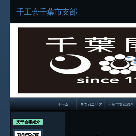
千工会千葉市支部
千
メ
ホーム
各支部エリア
千葉市支部紹介
イ
各支部紹介
規約及び細則
ン
支部会報紹介
会員・役員名
ナ