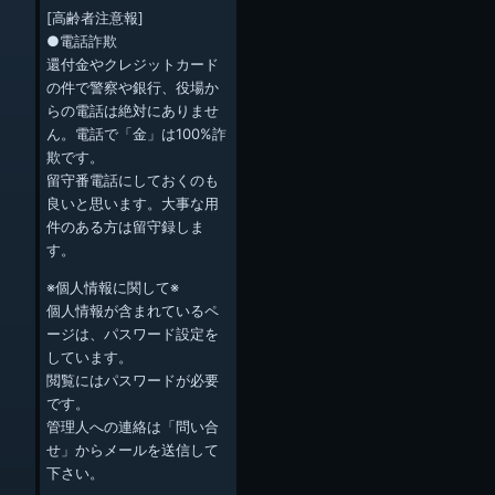
[高齢者注意報]
●電話詐欺
還付金やクレジットカード
の件で警察や銀行、役場か
らの電話は絶対にありませ
ん。電話で「金」は100%詐
欺です。
留守番電話にしておくのも
良いと思います。大事な用
件のある方は留守録しま
す。
※個人情報に関して※
個人情報が含まれているペ
ージは、パスワード設定を
しています。
閲覧にはパスワードが必要
です。
管理人への連絡は「問い合
せ」からメールを送信して
下さい。