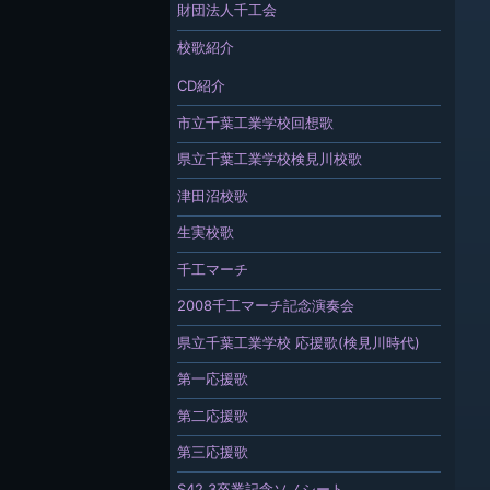
財団法人千工会
校歌紹介
CD紹介
市立千葉工業学校回想歌
県立千葉工業学校検見川校歌
津田沼校歌
生実校歌
千工マーチ
2008千工マーチ記念演奏会
県立千葉工業学校 応援歌(検見川時代)
第一応援歌
第二応援歌
第三応援歌
S42.3卒業記念ソノシート