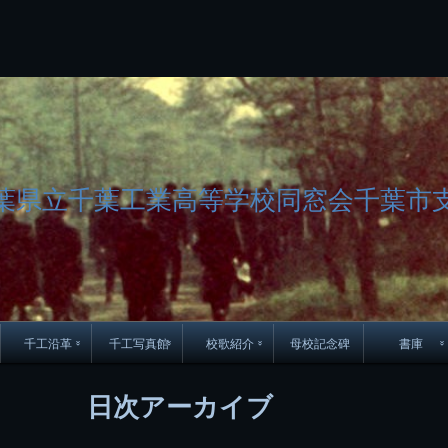
コ
Skip
Skip
Skip
Skip
Skip
Skip
Skip
Skip
Skip
Skip
Skip
Skip
Skip
Skip
Skip
Skip
ン
to
to
to
to
to
to
to
to
to
to
to
to
to
to
to
to
テ
BLOCK-
BLOCK-
TEXT-
SEARCH-
BLOCK-
WGS_WIDGET-
RECENT-
RECENT-
TEXT-
TEXT-
CATEGORIES-
ARCHIVES-
META-
CALENDAR-
SIMPLE-
PAGES-
ン
15
17
17
5
8
2
POSTS-
COMMENTS-
3
8
6
2
2
5
LINKS-
3
ツ
2
2
8
へ
ス
キ
ッ
プ
葉県立千葉工業高等学校同窓会千葉市
千工沿革
千工写真館
校歌紹介
母校記念碑
書庫
70周年DVD
卒業アルバム
CD紹介
本部同窓
日次アーカイブ
簿
生実移転の歴史
歴代校長
校歌
市立千葉工業学校回
ハイキ
想歌