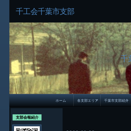
千工会千葉市支部
千
メ
ホーム
各支部エリア
千葉市支部紹介
イ
各支部紹介
規約及び細則
ン
支部会報紹介
会員・役員名
ナ