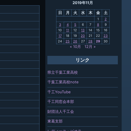
2019年11月
母校
日
月
火
水
木
金
土
関連
1
2
3
4
5
6
7
8
9
報「ちば
10
11
12
13
14
15
16
」
17
18
19
20
21
22
23
24
25
26
27
28
29
30
« 10月
12月 »
リンク
県立千葉工業高校
千葉工業高校note
千工YouTube
千工同窓会本部
財団法人千工会
東葛支部
レディース・ビオラ