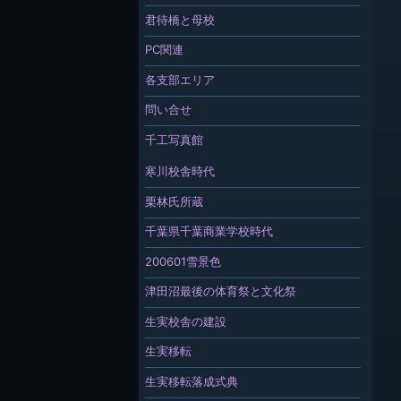
君待橋と母校
PC関連
各支部エリア
問い合せ
千工写真館
寒川校舎時代
栗林氏所蔵
千葉県千葉商業学校時代
200601雪景色
津田沼最後の体育祭と文化祭
生実校舎の建設
生実移転
生実移転落成式典