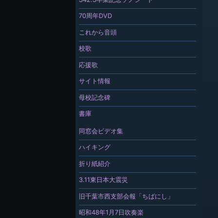
70周年DVD
これから音頭
校歌
応援歌
サイト情報
母校記念碑
書庫
同窓会ビデオ集
ハイキング
折り紙紹介
3.11東日本大震災
旧千葉市西支部会報「ちばにし」
昭和48年1月7日吹奏楽