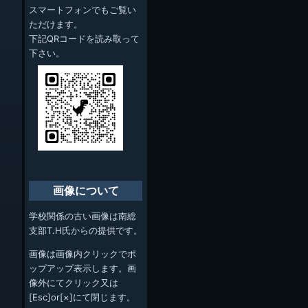
スマートフォンでもご覧い
ただけます。
下記QRコードを読み取って
下さい。
画像について
学校関係の古い画像は南総
支部T.H氏からの提供です。
画像は画像内クリックでポ
ップアップ表示します。画
像外にてクリック又は
[Esc]or[×]にて閉じます。