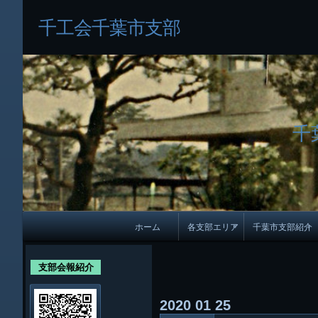
千工会千葉市支部
千
メ
ホーム
各支部エリア
千葉市支部紹介
イ
各支部紹介
規約及び細則
ン
支部会報紹介
会員・役員名
ナ
2020
01
25
ビ
千葉市支部組織