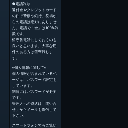
●電話詐欺
還付金やクレジットカード
の件で警察や銀行、役場か
らの電話は絶対にありませ
ん。電話で「金」は100%詐
欺です。
留守番電話にしておくのも
良いと思います。大事な用
件のある方は留守録しま
す。
※個人情報に関して※
個人情報が含まれているペ
ージは、パスワード設定を
しています。
閲覧にはパスワードが必要
です。
管理人への連絡は「問い合
せ」からメールを送信して
下さい。
スマートフォンでもご覧い