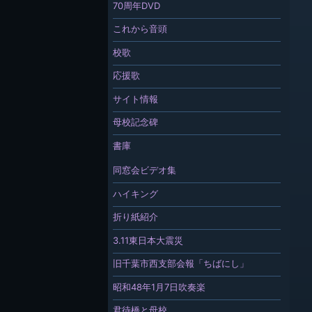
70周年DVD
これから音頭
校歌
応援歌
サイト情報
母校記念碑
書庫
同窓会ビデオ集
ハイキング
折り紙紹介
3.11東日本大震災
旧千葉市西支部会報「ちばにし」
昭和48年1月7日吹奏楽
君待橋と母校