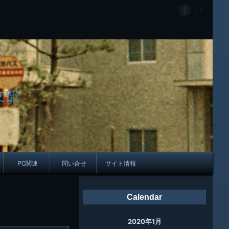
支部
PC関連
問い合せ
サイト情報
会報
Calendar
ング
2020年1月
母校