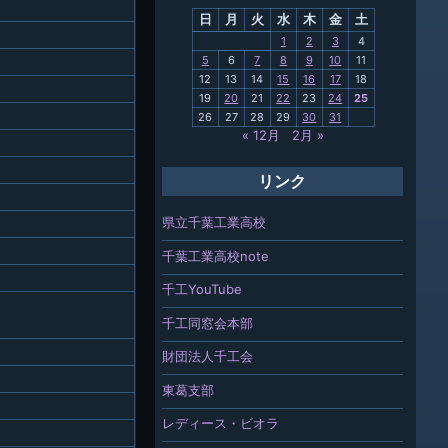
日
月
火
水
木
金
土
関連
1
2
3
4
5
6
7
8
9
10
11
報「ちば
12
13
14
15
16
17
18
」
19
20
21
22
23
24
25
26
27
28
29
30
31
« 12月
2月 »
リンク
県立千葉工業高校
千葉工業高校note
千工YouTube
千工同窓会本部
財団法人千工会
東葛支部
レディース・ビオラ