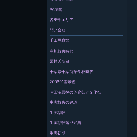
PC関連
各支部エリア
問い合せ
千工写真館
寒川校舎時代
栗林氏所蔵
千葉県千葉商業学校時代
200601雪景色
津田沼最後の体育祭と文化祭
生実校舎の建設
生実移転
生実移転落成式典
生実初期