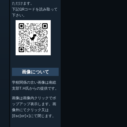
ただけます。
下記QRコードを読み取って
下さい。
画像について
学校関係の古い画像は南総
支部T.H氏からの提供です。
画像は画像内クリックでポ
ップアップ表示します。画
像外にてクリック又は
[Esc]or[×]にて閉じます。