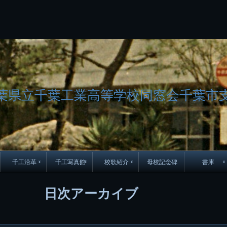
コ
Skip
Skip
Skip
Skip
Skip
Skip
Skip
Skip
Skip
Skip
Skip
Skip
Skip
Skip
Skip
Skip
ン
to
to
to
to
to
to
to
to
to
to
to
to
to
to
to
to
テ
BLOCK-
BLOCK-
TEXT-
SEARCH-
BLOCK-
WGS_WIDGET-
RECENT-
RECENT-
TEXT-
TEXT-
CATEGORIES-
ARCHIVES-
META-
CALENDAR-
SIMPLE-
PAGES-
ン
15
17
17
5
8
2
POSTS-
COMMENTS-
3
8
6
2
2
5
LINKS-
3
ツ
2
2
8
へ
ス
キ
ッ
葉県立千葉工業高等学校同窓会千葉市
プ
千工沿革
千工写真館
校歌紹介
母校記念碑
書庫
70周年DVD
卒業アルバム
CD紹介
本部同窓
日次アーカイブ
簿
生実移転の歴史
歴代校長
校歌
市立千葉工業学校回
ハイキ
想歌
図
景山校長回顧録
周年写真
応援歌
35周年
県立千葉工業学校
君待橋と