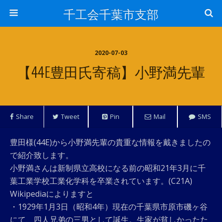
千工会千葉市支部
2020-07-03
【44E豊田氏寄稿】小野満先輩
Share
Tweet
Pin
Mail
SMS
豊田様(44E)から小野満先輩の貴重な情報を戴きましたの
で紹介致します。
小野満さんは新制県立高校になる前の昭和21年3月に千
葉工業学校工業化学科を卒業されています。(C21A)
Wikipediaによりますと
・1929年1月3日（昭和4年）現在の千葉県市原市磯ヶ谷
にて、四人兄弟の三男として誕生。生家が貧しかったた