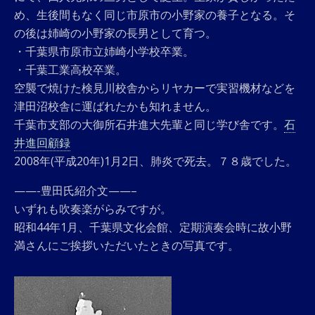
め、生後間もなく同じ市原市の小野家の養子となる。そ
の後は姉崎の小野家の長男として育つ。
・千葉県市原市立姉崎小学校卒業。
・千葉工業高校卒業。
空襲で焼けた検見川校舎からリヤカーで実習機材などを
津田沼校舎に運ばれたかも知れません。
千葉市支部の大御所石井進大先輩と同じ学び舎です。
石
井進回顧録
2008年(平成20年)1月2日、肺炎で死去。７８歳でした。
——-豊田氏紹介文——–
いずれも吹奏楽がらみですが。
昭和44年1月、千葉県文化会館、定期演奏会時に故小野
満さんにご挨拶いただいたときの写真です。