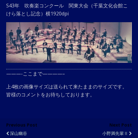
S43年 吹奏楽コンクール 関東大会（千葉文化会館こ
けら落とし記念）横1920dpi
———-ここまで————–
上4枚の画像サイズは送られて来たままのサイズです。
皆様のコメントをお待ちしております。
Previous Post
Next Post
深山幽谷
小野満先輩Ⅱ