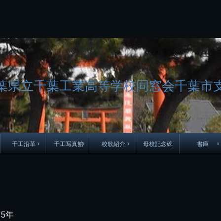
コ
ン
テ
ン
ツ
へ
ス
キ
葉県立千葉工業高等学校同窓会千葉市
ッ
プ
千工沿革
千工写真館
校歌紹介
母校記念碑
書庫
70周年DVD
卒業アルバム
CD紹介
本部同窓
簿
生実移転の歴史
歴代校長
校歌
市立千葉工業学校回
ハイキ
想歌
図
景山校長回顧録
周年写真
応援歌
35周年
県立千葉工業学校
君待橋と
35年
県立千葉工業学校検
応援歌(検見川時代)