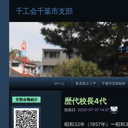
千工会千葉市支部
千
メ
ホーム
各支部エリア
千葉市支部紹介
イ
各支部紹介
規約及び細則
ン
歴代校長4代
支部会報紹介
会員・役員名
ナ
サ
投稿日:
2020-07-07 14:07
イ
ビ
千葉市支部組織
ト
管
昭和32年（1957年）ー昭和
ゲ
理