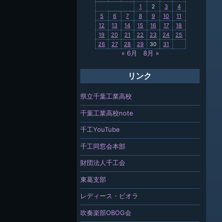
関連
1
2
3
4
5
6
7
8
9
10
11
報「ちば
12
13
14
15
16
17
18
」
19
20
21
22
23
24
25
26
27
28
29
30
31
« 6月
8月 »
リンク
県立千葉工業高校
千葉工業高校note
千工YouTube
千工同窓会本部
財団法人千工会
東葛支部
レディース・ビオラ
吹奏楽部OBOG会