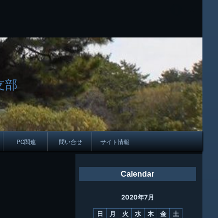
支部
PC関連
問い合せ
サイト情報
会報
Calendar
ング
2020年7月
母校
日
月
火
水
木
金
土