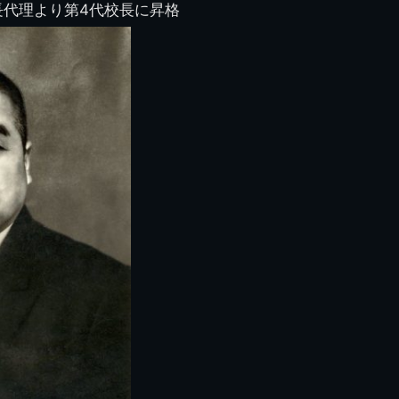
り
検見川校舎時代
生実校舎以前
寒川校舎時代
40周年
吹奏楽部
見川校歌
長代理より第4代校長に昇格
第一応援歌
財団法人千工会
生実校舎以降
千葉商業学校時代
生実校舎の建設
50周年
旧西支部会
津田沼校歌
第二応援歌
にし
ジ
鉄道連隊
昭和18年卒業アル
生実移転
60周年
生実校歌
バム
第三応援歌
生実移転落成式典
70周年
栗林氏所蔵
千工マーチ
80周年の本校
生実初期
津田沼最後の体育祭
2008千工マーチ記
生実初期の行事
と文化祭
念演奏会
生実初期の文化祭
S42.3卒業記念ソノ
シート
生実校舎初期の実習
これから音頭
200601雪景色
2008.08 生実校舎