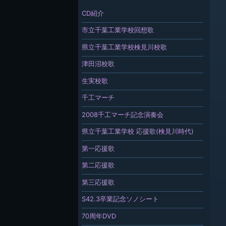
CD紹介
市立千葉工業学校回想歌
県立千葉工業学校検見川校歌
津田沼校歌
生実校歌
千工マーチ
2008千工マーチ記念演奏会
県立千葉工業学校 応援歌(検見川時代)
第一応援歌
第二応援歌
第三応援歌
S42.3卒業記念ソノシート
70周年DVD