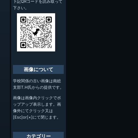
下記QRコードを読み取って
下さい。
画像について
学校関係の古い画像は南総
支部T.H氏からの提供です。
画像は画像内クリックでポ
ップアップ表示します。画
像外にてクリック又は
[Esc]or[×]にて閉じます。
カテゴリー