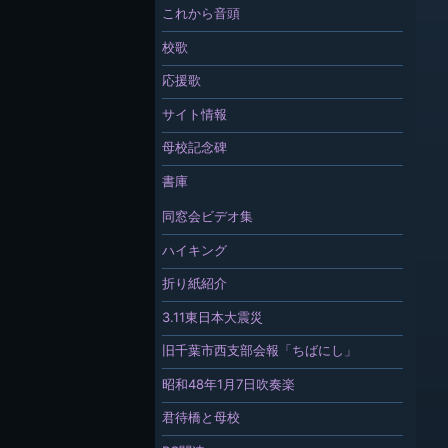
これから音頭
校歌
応援歌
サイト情報
母校記念碑
書庫
同窓会ビデオ集
ハイキング
折り紙紹介
3.11東日本大震災
旧千葉市西支部会報「ちばにし」
昭和48年1月7日吹奏楽
君待橋と母校