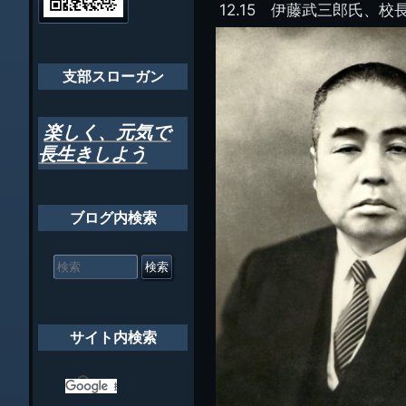
ちばし支部だよ
12.15 伊藤武三郎氏、校
人
ー
(44E)
年間行事
シ
会員メッセー
支部スローガン
ョ
ン
楽しく、元気で
長生きしよう
ブログ内検索
検
索
対
象:
サイト内検索