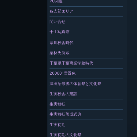
PC関連
各支部エリア
問い合せ
千工写真館
寒川校舎時代
栗林氏所蔵
千葉県千葉商業学校時代
200601雪景色
津田沼最後の体育祭と文化祭
生実校舎の建設
生実移転
生実移転落成式典
生実初期
生実初期の文化祭