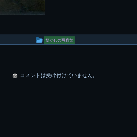
投
懐かしの写真館
稿
グ
ル
コメントは受け付けていません。
ー
プ