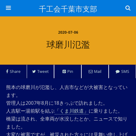
千工会千葉市支部
2020-07-06
球磨川氾濫
Share
Tweet
Pin
Mail
SMS
熊本の球磨川が氾濫し、人吉市などが大被害となってい
ます。
管理人は2007年8月に18きっぷで訪れました。
人吉駅ー湯前駅を結ぶ
「くま川鉄道」
に乗りました。
橋梁は流され、全車両が水没したとか、ニュースで知り
ました。
大変な被害ですが、被災された方々には見舞い申し上げ