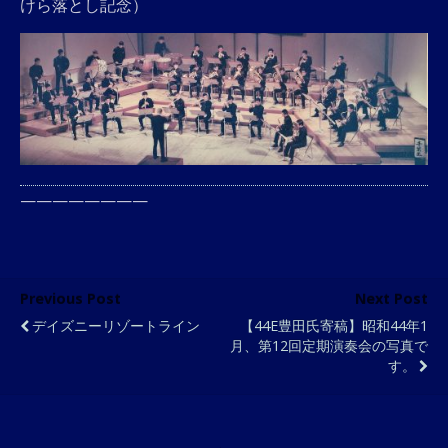
けら落とし記念）
————————
Previous Post
Next Post
デイズニーリゾートライン
【44E豊田氏寄稿】昭和44年1
月、第12回定期演奏会の写真で
す。