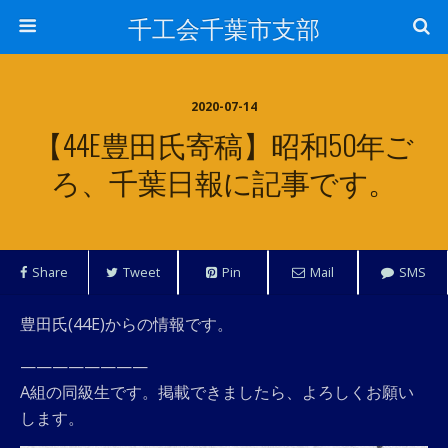
千工会千葉市支部
2020-07-14
【44E豊田氏寄稿】昭和50年ご
ろ、千葉日報に記事です。
Share
Tweet
Pin
Mail
SMS
豊田氏(44E)からの情報です。
————————
A組の同級生です。掲載できましたら、よろしくお願い
します。