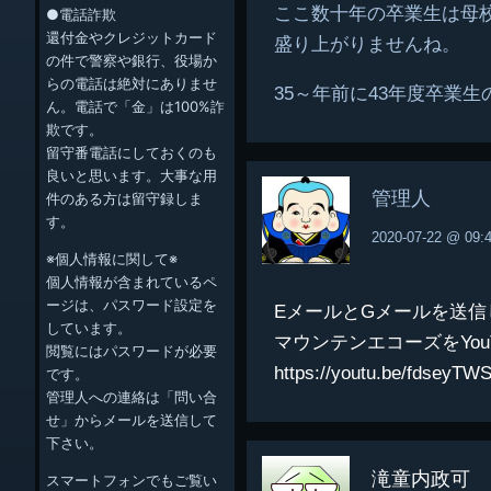
ここ数十年の卒業生は母
●電話詐欺
還付金やクレジットカード
盛り上がりませんね。
の件で警察や銀行、役場か
らの電話は絶対にありませ
35～年前に43年度卒業
ん。電話で「金」は100%詐
欺です。
留守番電話にしておくのも
良いと思います。大事な用
管理人
件のある方は留守録しま
す。
2020-07-22 @ 09:
※個人情報に関して※
個人情報が含まれているペ
ージは、パスワード設定を
EメールとGメールを送
しています。
マウンテンエコーズをYo
閲覧にはパスワードが必要
https://youtu.be/fdseyTW
です。
管理人への連絡は「問い合
せ」からメールを送信して
下さい。
滝童内政可
スマートフォンでもご覧い