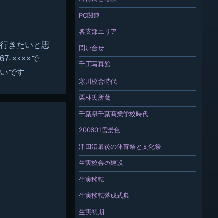
PC関連
各支部エリア
行きたいと思
問い合せ
-××××で
千工写真館
いです
寒川校舎時代
栗林氏所蔵
千葉県千葉商業学校時代
200601雪景色
津田沼最後の体育祭と文化祭
生実校舎の建設
生実移転
生実移転落成式典
生実初期