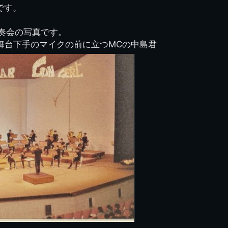
です。
県立千葉工業学校検
応援歌(検見川時代)
り
検見川校舎時代
生実校舎以前
寒川校舎時代
40周年
吹奏楽部
見川校歌
第一応援歌
演奏会の写真です。
財団法人千工会
生実校舎以降
千葉商業学校時代
生実校舎の建設
50周年
旧西支部会
津田沼校歌
舞台下手のマイクの前に立つMCの中島君
第二応援歌
にし
ジ
鉄道連隊
昭和18年卒業アル
生実移転
60周年
生実校歌
バム
第三応援歌
生実移転落成式典
70周年
栗林氏所蔵
千工マーチ
80周年の本校
生実初期
津田沼最後の体育祭
2008千工マーチ記
生実初期の行事
と文化祭
念演奏会
生実初期の文化祭
S42.3卒業記念ソノ
シート
生実校舎初期の実習
これから音頭
200601雪景色
2008.08 生実校舎