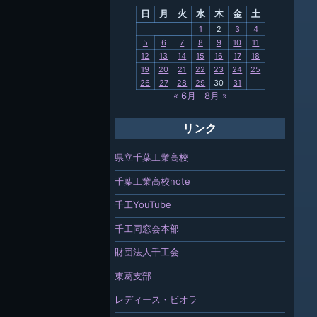
日
月
火
水
木
金
土
関連
1
2
3
4
5
6
7
8
9
10
11
報「ちば
12
13
14
15
16
17
18
」
19
20
21
22
23
24
25
26
27
28
29
30
31
« 6月
8月 »
リンク
県立千葉工業高校
千葉工業高校note
千工YouTube
千工同窓会本部
財団法人千工会
東葛支部
レディース・ビオラ