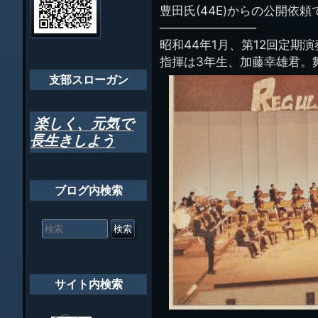
管
豊田氏(44E)からの公開依頼
ゲ
理
ちばし支部だよ
————————
人
ー
(44E)
昭和44年1月、第12回定期
年間行事
シ
指揮は3年生、加藤幸雄君。
会員メッセー
支部スローガン
ョ
ン
楽しく、元気で
長生きしよう
ブログ内検索
検
索
対
象:
サイト内検索