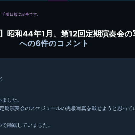
稿
ろ、千葉日報に記事です。
グ
ル
稿】昭和44年1月、第12回定期演奏会
ー
への6件のコメント
プ
35
いました。
る定期演奏会のスケジュールの黒板写真を載せようと思って
ので躊躇していました。