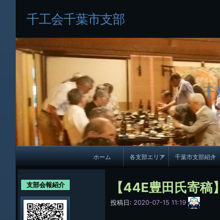
千工会千葉市支部
千
メ
ホーム
各支部エリア
千葉市支部紹介
イ
各支部紹介
規約及び細則
ン
【44E豊田氏寄稿
支部会報紹介
会員・役員名
ナ
サ
投稿日:
2020-07-15 11:19
イ
ビ
千葉市支部組織
ト