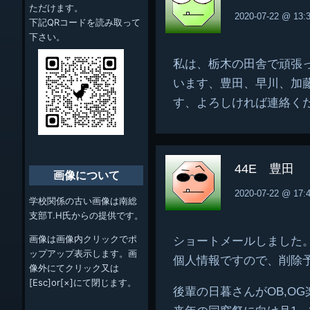
ただけます。
2020-07-22 @ 13:
下記QRコードを読み取って
下さい。
私は、栃木の田舎で頑張
います、豊田、早川、加藤と
す、よろしければ連絡く
44E 豊田
画像について
2020-07-22 @ 17:
学校関係の古い画像は南総
支部T.H氏からの提供です。
画像は画像内クリックでポ
ショートメールしました
ップアップ表示します。画
個人情報ですので、削除
像外にてクリック又は
[Esc]or[×]にて閉じます。
後輩の日暮さんがOB,O