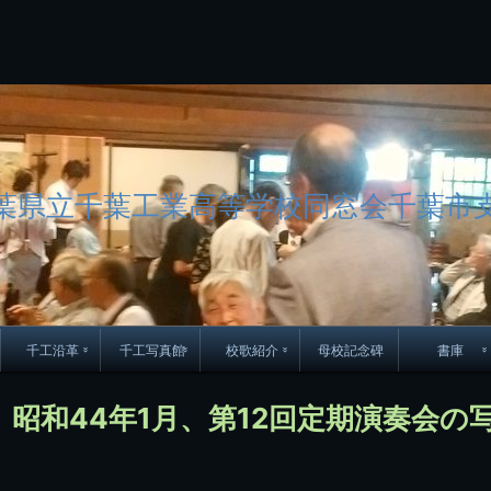
コ
ン
テ
ン
ツ
へ
ス
キ
ッ
葉県立千葉工業高等学校同窓会千葉市
プ
千工沿革
千工写真館
校歌紹介
母校記念碑
書庫
70周年DVD
卒業アルバム
CD紹介
本部同窓
】昭和44年1月、第12回定期演奏会の
簿
生実移転の歴史
歴代校長
校歌
市立千葉工業学校回
ハイキ
想歌
図
景山校長回顧録
周年写真
応援歌
35周年
県立千葉工業学校
君待橋と