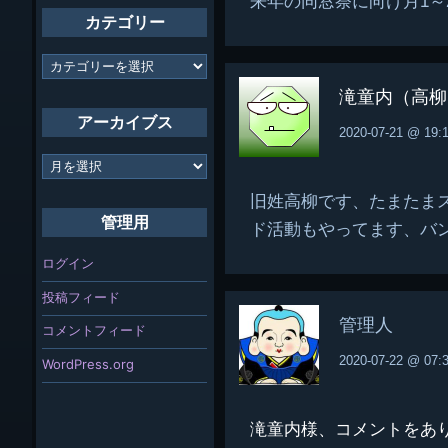
来年の同窓祭に向け月1～
カテゴリー
カ
テ
ゴ
滝童内（高柳
リ
アーカイブス
ー
2020-07-21 @ 19:
ア
ー
カ
旧姓高柳です、たまたま
イ
管理用
ド活動もやってます、バ
ブ
ス
ログイン
投稿フィード
管理人
コメントフィード
2020-07-22 @ 07:
WordPress.org
滝童内様、コメントをあ