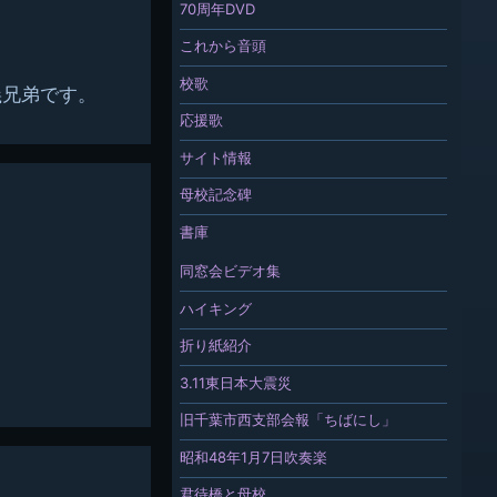
70周年DVD
これから音頭
校歌
義兄弟です。
応援歌
サイト情報
母校記念碑
書庫
同窓会ビデオ集
ハイキング
折り紙紹介
3.11東日本大震災
旧千葉市西支部会報「ちばにし」
昭和48年1月7日吹奏楽
君待橋と母校