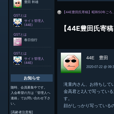
【44E豊田氏寄稿】昭和50年ご
【44E豊田氏寄
44E 豊田
2020-07-22 @ 09:
お知らせ
滝童内さん、お待ちして
随時、会員募集中です。
金高君と2人で写ってい
入会希望の方は「管理人へ
連絡」でお問い合わせ下さ
す。
い。
顔がしっかり写っている
[高齢者注意報]