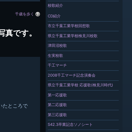
校歌紹介
千歳を歩く
CD紹介
市立千葉工業学校回想歌
の写真です。
県立千葉工業学校検見川校歌
津田沼校歌
生実校歌
千工マーチ
2008千工マーチ記念演奏会
県立千葉工業学校 応援歌(検見川時代)
第一応援歌
第二応援歌
いたところで
第三応援歌
S42.3卒業記念ソノシート